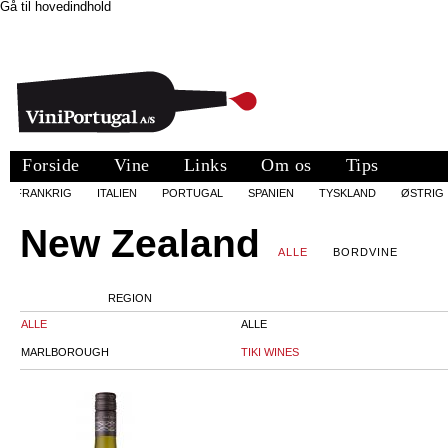
Gå til hovedindhold
Forside
Vine
Links
Om os
Tips
FRANKRIG
ITALIEN
PORTUGAL
SPANIEN
TYSKLAND
ØSTRIG
New Zealand
ALLE
BORDVINE
REGION
ALLE
ALLE
MARLBOROUGH
TIKI WINES