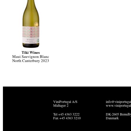
Tiki Wines
Maui Sauvignon Blanc
North Canterbury 2023
ViniPortugal A/S
info@viniportuga
Midtager 2
www.viniportugal
Tel +45 4363 3222
DK-2605 Brøndb
Fax +45 4363 3210
Danmark