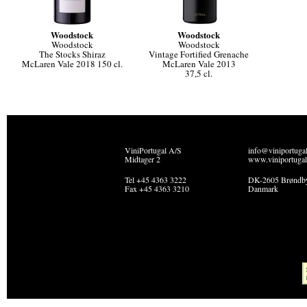
Woodstock
Woodstock
Woodstock
Woodstock
The Stocks Shiraz
Vintage Fortified Grenache
McLaren Vale 2018 150 cl.
McLaren Vale 2013
37,5 cl.
ViniPortugal A/S
info@viniportuga
Midtager 2
www.viniportugal
Tel +45 4363 3222
DK-2605 Brøndb
Fax +45 4363 3210
Danmark