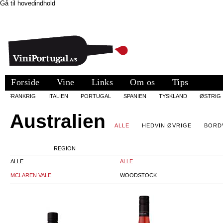
Gå til hovedindhold
Forside
Vine
Links
Om os
Tips
FRANKRIG
ITALIEN
PORTUGAL
SPANIEN
TYSKLAND
ØSTRIG
Australien
ALLE
HEDVIN ØVRIGE
BORD
REGION
ALLE
ALLE
MCLAREN VALE
WOODSTOCK