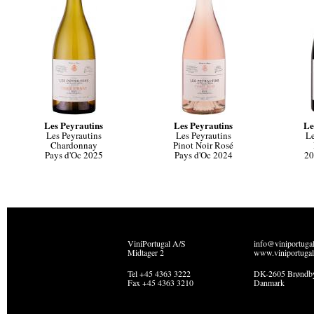
Les Peyrautins
Les Peyrautins
Le
Les Peyrautins
Les Peyrautins
Le
Chardonnay
Pinot Noir Rosé
Pays d'Oc 2025
Pays d'Oc 2024
20
ViniPortugal A/S
info@viniportuga
Midtager 2
www.viniportugal
Tel +45 4363 3222
DK-2605 Brøndb
Fax +45 4363 3210
Danmark