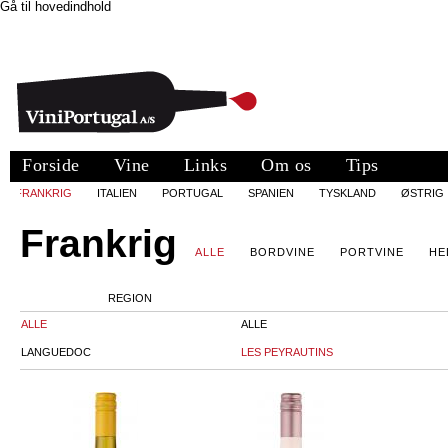
Gå til hovedindhold
Forside
Vine
Links
Om os
Tips
FRANKRIG
ITALIEN
PORTUGAL
SPANIEN
TYSKLAND
ØSTRIG
Frankrig
ALLE
BORDVINE
PORTVINE
HE
REGION
ALLE
ALLE
LANGUEDOC
LES PEYRAUTINS