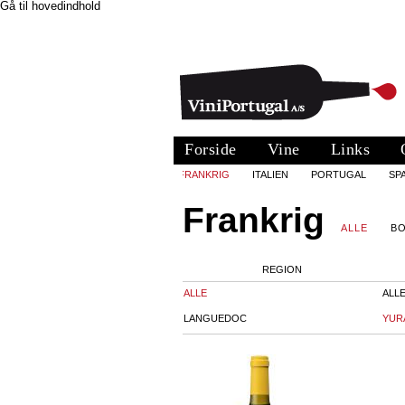
Gå til hovedindhold
Forside
Vine
Links
FRANKRIG
ITALIEN
PORTUGAL
SP
Frankrig
ALLE
B
REGION
ALLE
ALL
LANGUEDOC
YUR