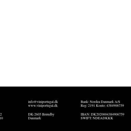
info@viniportugal.dk
Bank: Nordea Danmark A/S
www.viniportugal.dk
Reg: 2191 Konto: 4384906759
22
DK-2605 Brøndby
IBAN: DK2020004384906759
10
Danmark
SWIFT: NDEADKKK