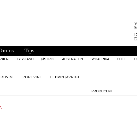
V
M
D
D
Om os
Tips
ANIEN
TYSKLAND
ØSTRIG
AUSTRALIEN
SYDAFRIKA
CHILE
U
ORDVINE
PORTVINE
HEDVIN ØVRIGE
PRODUCENT
E
A