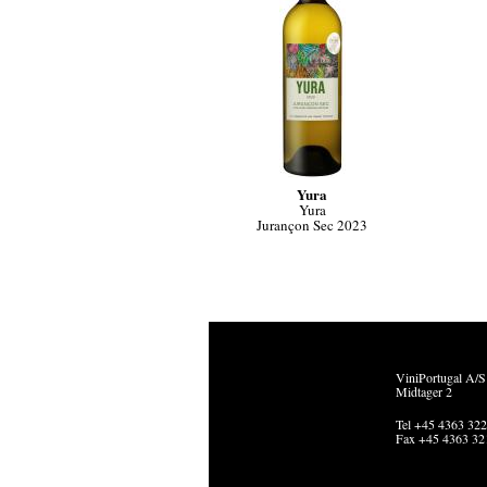
Yura
Yura
Jurançon Sec 2023
ViniPortugal A/S
Midtager 2
Tel +45 4363 32
Fax +45 4363 32