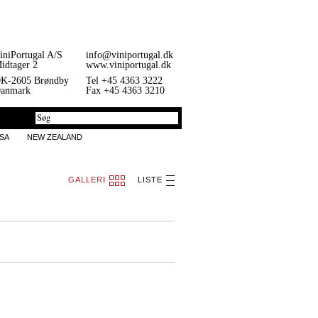
iniPortugal A/S
info@viniportugal.dk
idtager 2
www.viniportugal.dk
K-2605 Brøndby
Tel +45 4363 3222
anmark
Fax +45 4363 3210
SA
NEW ZEALAND
GALLERI
LISTE