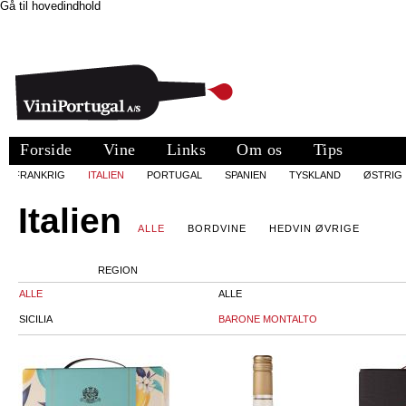
Gå til hovedindhold
Forside
Vine
Links
Om os
Tips
FRANKRIG
ITALIEN
PORTUGAL
SPANIEN
TYSKLAND
ØSTRIG
Italien
ALLE
BORDVINE
HEDVIN ØVRIGE
REGION
ALLE
ALLE
SICILIA
BARONE MONTALTO