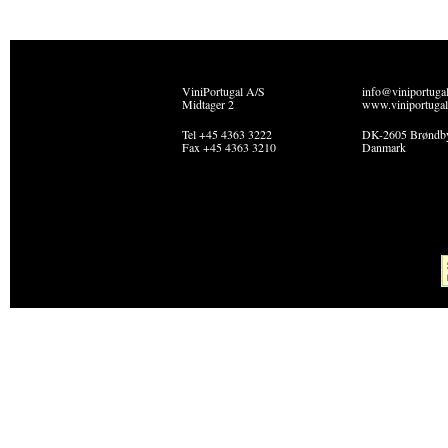
ViniPortugal A/S
info@viniportuga
Midtager 2
www.viniportugal
Tel +45 4363 3222
DK-2605 Brøndb
Fax +45 4363 3210
Danmark