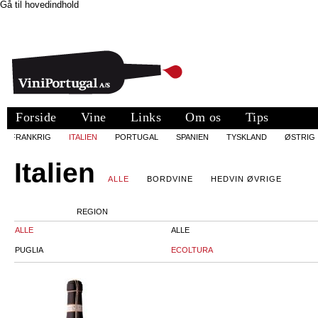
Gå til hovedindhold
Forside
Vine
Links
Om os
Tips
FRANKRIG
ITALIEN
PORTUGAL
SPANIEN
TYSKLAND
ØSTRIG
Italien
ALLE
BORDVINE
HEDVIN ØVRIGE
REGION
ALLE
ALLE
PUGLIA
ECOLTURA