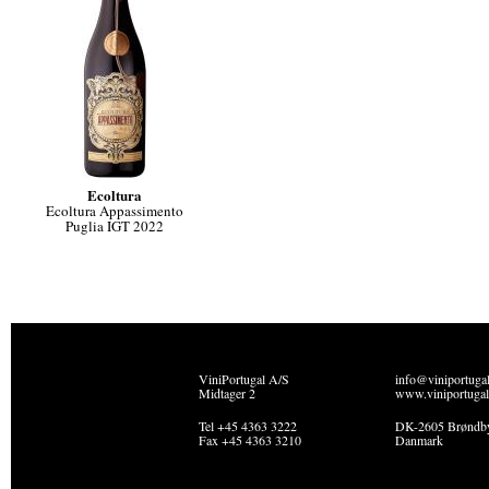
Ecoltura
Ecoltura Appassimento
Puglia IGT 2022
ViniPortugal A/S
info@viniportuga
Midtager 2
www.viniportugal
Tel +45 4363 3222
DK-2605 Brøndb
Fax +45 4363 3210
Danmark