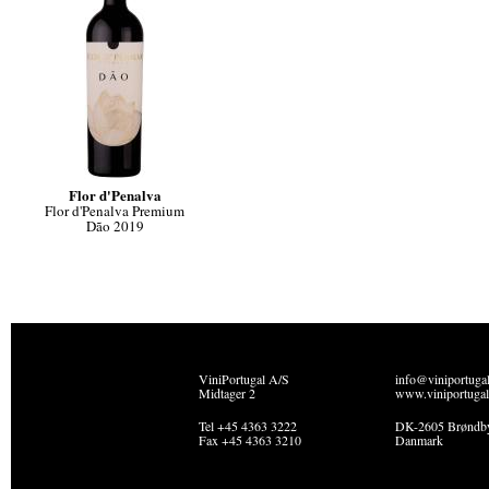
Flor d'Penalva
Flor d'Penalva Premium
Dão 2019
ViniPortugal A/S
info@viniportuga
Midtager 2
www.viniportugal
Tel +45 4363 3222
DK-2605 Brøndb
Fax +45 4363 3210
Danmark