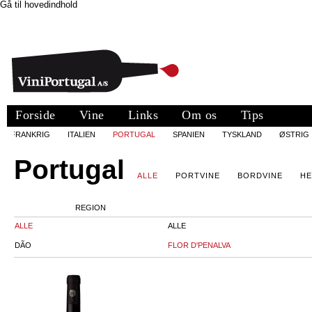
Gå til hovedindhold
Forside
Vine
Links
Om os
Tips
FRANKRIG
ITALIEN
PORTUGAL
SPANIEN
TYSKLAND
ØSTRIG
Portugal
ALLE
PORTVINE
BORDVINE
HE
REGION
ALLE
ALLE
DÃO
FLOR D'PENALVA