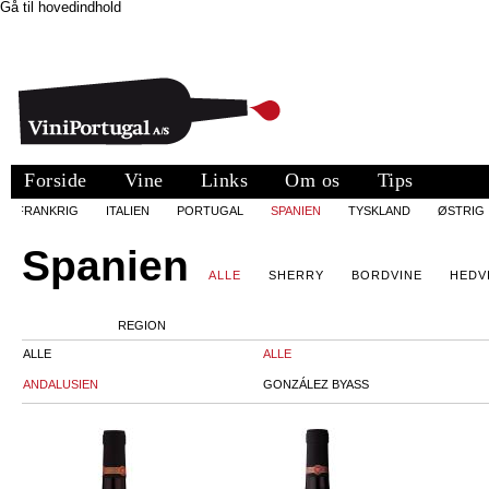
Gå til hovedindhold
Forside
Vine
Links
Om os
Tips
FRANKRIG
ITALIEN
PORTUGAL
SPANIEN
TYSKLAND
ØSTRIG
Spanien
ALLE
SHERRY
BORDVINE
HEDV
REGION
ALLE
ALLE
ANDALUSIEN
GONZÁLEZ BYASS