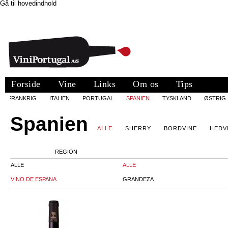
Gå til hovedindhold
Forside
Vine
Links
Om os
Tips
FRANKRIG
ITALIEN
PORTUGAL
SPANIEN
TYSKLAND
ØSTRIG
Spanien
ALLE
SHERRY
BORDVINE
HEDV
REGION
ALLE
ALLE
VINO DE ESPANA
GRANDEZA