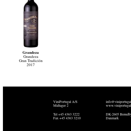
Grandeza
Grandeza
Gran Tradición
2017
ViniPortugal A/S
info@viniportuga
Midtager 2
www.viniportugal
Tel +45 4363 3222
DK-2605 Brøndb
Fax +45 4363 3210
Danmark