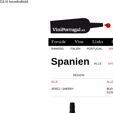
Gå til hovedindhold
Forside
Vine
Links
FRANKRIG
ITALIEN
PORTUGAL
SP
Spanien
ALLE
SH
REGION
ALLE
ALL
JEREZ / SHERRY
BOD
GON