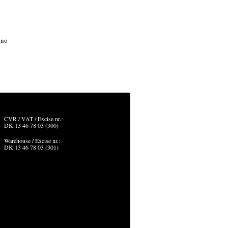
ino
CVR / VAT / Excise nr.:
DK 13 46 78 03 (300)
Warehouse / Excise nr.:
DK 13 46 78 03 (301)