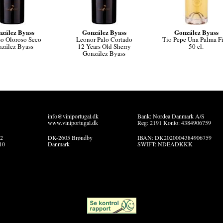
zález Byass
González Byass
González Byass
so Oloroso Seco
Leonor Palo Cortado
Tio Pepe Una Palma F
zález Byass
12 Years Old Sherry
50 cl.
González Byass
info@viniportugal.dk
Bank: Nordea Danmark A/S
www.viniportugal.dk
Reg: 2191 Konto: 4384906759
22
DK-2605 Brøndby
IBAN: DK2020004384906759
10
Danmark
SWIFT: NDEADKKK