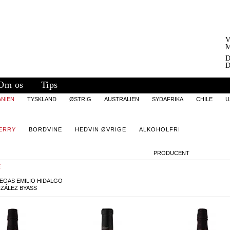
V
M
D
D
Om os
Tips
ANIEN
TYSKLAND
ØSTRIG
AUSTRALIEN
SYDAFRIKA
CHILE
U
ERRY
BORDVINE
HEDVIN ØVRIGE
ALKOHOLFRI
PRODUCENT
E
EGAS EMILIO HIDALGO
ZÁLEZ BYASS