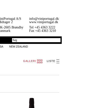
iniPortugal A/S
info@viniportugal.dk
idtager 2
www.viniportugal.dk
K-2605 Brøndby
Tel +45 4363 3222
anmark
Fax +45 4363 3210
SA
NEW ZEALAND
GALLERI
LISTE