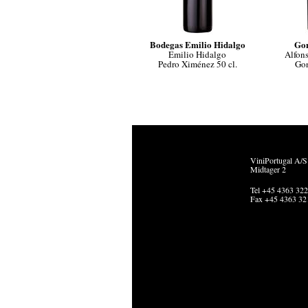
Bodegas Emilio Hidalgo
Gon
Emilio Hidalgo
Alfon
Pedro Ximénez 50 cl.
Gon
ViniPortugal A/S
Midtager 2
Tel +45 4363 32
Fax +45 4363 32