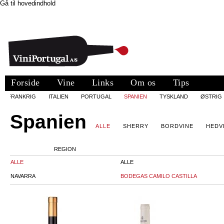
Gå til hovedindhold
Forside
Vine
Links
Om os
Tips
FRANKRIG
ITALIEN
PORTUGAL
SPANIEN
TYSKLAND
ØSTRIG
Spanien
ALLE
SHERRY
BORDVINE
HEDV
REGION
ALLE
ALLE
NAVARRA
BODEGAS CAMILO CASTILLA