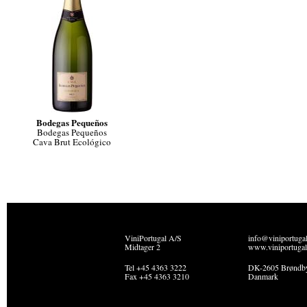
Bodegas Pequeños
Bodegas Pequeños
Cava Brut Ecológico
ViniPortugal A/S
info@viniportuga
Midtager 2
www.viniportugal
Tel +45 4363 3222
DK-2605 Brøndb
Fax +45 4363 3210
Danmark