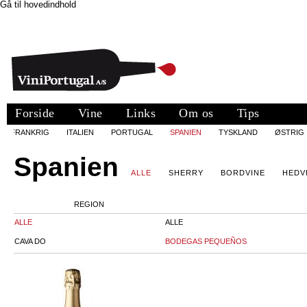
Gå til hovedindhold
Forside
Vine
Links
Om os
Tips
FRANKRIG
ITALIEN
PORTUGAL
SPANIEN
TYSKLAND
ØSTRIG
Spanien
ALLE
SHERRY
BORDVINE
HEDV
REGION
ALLE
ALLE
CAVA DO
BODEGAS PEQUEÑOS