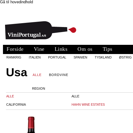
Gå til hovedindhold
Forside
Vine
Links
Om os
Tips
FRANKRIG
ITALIEN
PORTUGAL
SPANIEN
TYSKLAND
ØSTRIG
Usa
ALLE
BORDVINE
REGION
ALLE
ALLE
CALIFORNIA
HAHN WINE ESTATES