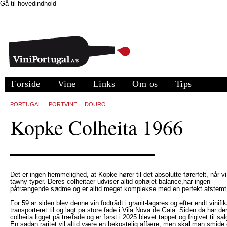
Gå til hovedindhold
Forside
Vine
Links
Om os
Tips
PORTUGAL
PORTVINE
DOURO
Kopke Colheita 1966
Det er ingen hemmelighed, at Kopke hører til det absolutte førerfelt, når vi
tawny-typer. Deres colheitaer udviser altid ophøjet balance,har ingen
påtrængende sødme og er altid meget komplekse med en perfekt afstemt
For 59 år siden blev denne vin fodtrådt i granit-lagares og efter endt vinifik
transporteret til og lagt på store fade i Vila Nova de Gaia. Siden da har d
colheita ligget på træfade og er først i 2025 blevet tappet og frigivet til sa
En sådan raritet vil altid være en bekostelig affære, men skal man smide