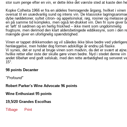
stor sum penge efter en vin, er dette ikke det værste sted at kaste den h
Kopke Colheita 1966 er fra en aldeles fremragende årgang, hvilket i vinen 
oversat til en usædvanlig sund og intens vin. De klassiske lagringsaromae
dybe nøddetoner, syltet citron- og appelsinskal, røg, rosiner og melasse g
en på samme tid kompleks, men også let-drukket vin. Den fri syre giver 
et ‘løft’ til sødmen og en herlig friskhed – ikke ment som ungdommelig
frugtsyre, men derimod den klart aldersbetingede eddikesyre, som i den re
mængde giver en uforlignelig spændstighed.
Vinen er tappet drikkemoden og vil således ikke blive bedre ved yderliger
henlæggelse, men holder dog formen adskillige år endnu på flaske.
Vi synes, det er synd at bruge vinen som madvin, da det er svært at øjne
hvilke retter eller oste der skulle gøre vinen bedre. Nyd i stedet denne vin
andet tilbehør end godt selskab, med den rette ærbødighed og serveret v
15°.
98 points Decanter
"Profound"
Robert Parker's Wine Advocate 96 points
Wine Enthusiast 95 points
19,5/20 Grandes Escolhas
Tilbage
Print