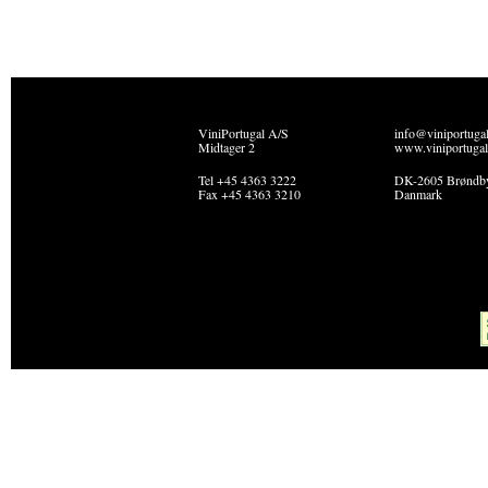
ViniPortugal A/S
info@viniportuga
Midtager 2
www.viniportugal
Tel +45 4363 3222
DK-2605 Brøndb
Fax +45 4363 3210
Danmark