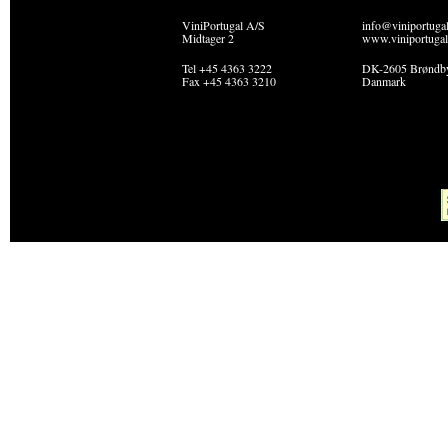
ViniPortugal A/S
info@viniportuga
Midtager 2
www.viniportugal
Tel +45 4363 3222
DK-2605 Brøndb
Fax +45 4363 3210
Danmark