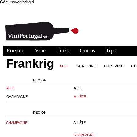
Gå til hovedindhold
Forside
Vine
Links
Om os
Tips
Frankrig
ALLE
BORDVINE
PORTVINE
HE
REGION
ALLE
ALLE
CHAMPAGNE
A. LÉTÉ
REGION
CHAMPAGNE
A. LÉTÉ
CHAMPAGNE