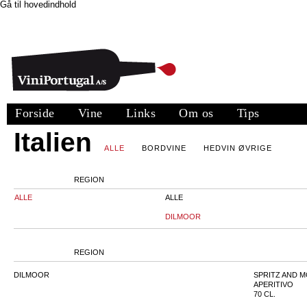
Gå til hovedindhold
Forside
Vine
Links
Om os
Tips
Italien
ALLE
BORDVINE
HEDVIN ØVRIGE
REGION
ALLE
ALLE
DILMOOR
REGION
DILMOOR
SPRITZ AND 
APERITIVO
70 CL.