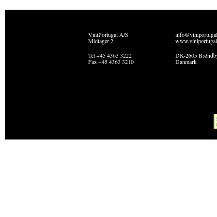
ViniPortugal A/S
info@viniportuga
Midtager 2
www.viniportugal
Tel +45 4363 3222
DK-2605 Brøndb
Fax +45 4363 3210
Danmark