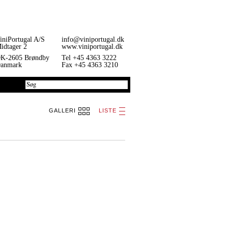
iniPortugal A/S
info@viniportugal.dk
idtager 2
www.viniportugal.dk
K-2605 Brøndby
Tel +45 4363 3222
anmark
Fax +45 4363 3210
GALLERI
LISTE