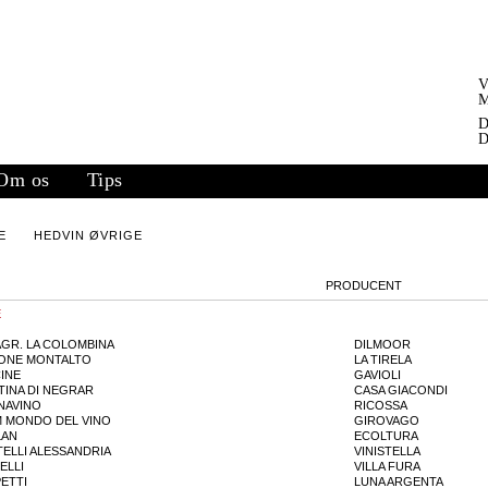
V
M
D
D
Om os
Tips
E
HEDVIN ØVRIGE
PRODUCENT
E
AGR. LA COLOMBINA
DILMOOR
ONE MONTALTO
LA TIRELA
CINE
GAVIOLI
TINA DI NEGRAR
CASA GIACONDI
NAVINO
RICOSSA
 MONDO DEL VINO
GIROVAGO
LAN
ECOLTURA
TELLI ALESSANDRIA
VINISTELLA
ELLI
VILLA FURA
PETTI
LUNA ARGENTA