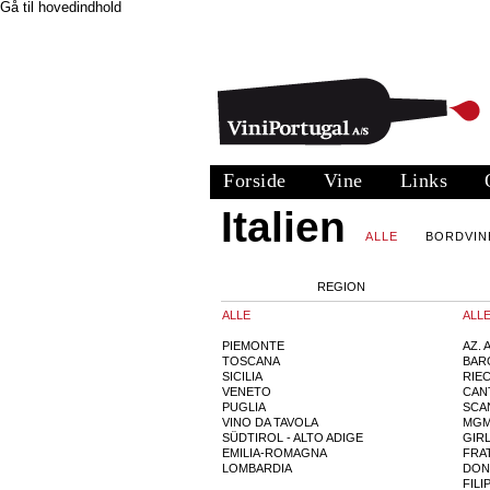
Gå til hovedindhold
Forside
Vine
Links
Italien
ALLE
BORDVIN
REGION
ALLE
ALL
PIEMONTE
AZ. 
TOSCANA
BAR
SICILIA
RIE
VENETO
CAN
PUGLIA
SCA
VINO DA TAVOLA
MGM
SÜDTIROL - ALTO ADIGE
GIR
EMILIA-ROMAGNA
FRA
LOMBARDIA
DON
FILI