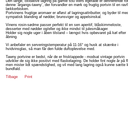
Den lange, oxidative lagring på gamle 650 liters egefade er definerende fo
denne ’årgangs-tawny’, der forvandler en mørk og frugtig portvin til en ravf
lækkerbisken.
Portvinens frugtige aromaer er afløst af lagringsattributter, og byder til me
sympatisk blanding af nødder, brunsviger og appelsinskal.
Vinens rosin-sødme passer perfekt til en sen aperitif, blåskimmeloste,
desserter med nødder og/eller og ikke mindst til julesmåkager.
Holder sig nogle uger i åben tilstand – længst hvis opbevaret på køl efter
åbning.
Vi anbefaler en serveringstemperatur på 11-16° og husk at skænke i
hvidvinsglas, så man får den fulde duftoplevelse med.
Tawny portvine er bedst, når de er frisktappede - modsat vintage portvin
udvikler de sig ikke positivt med flaskelagring. De holder fint nogle år på f
men mister lidt spændstighed, og vil med lang lagring også kunne sætte l
bundfald.
Tilbage
Print