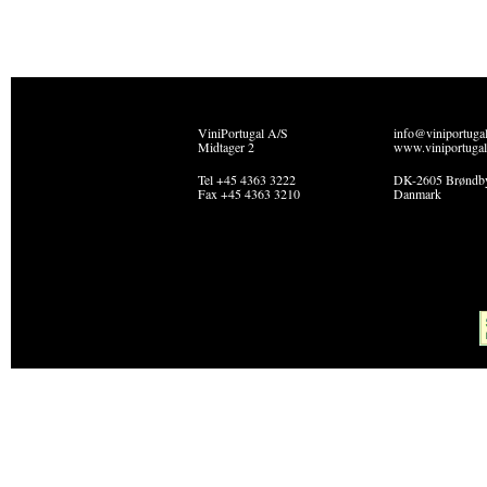
ViniPortugal A/S
info@viniportuga
Midtager 2
www.viniportugal
Tel +45 4363 3222
DK-2605 Brøndb
Fax +45 4363 3210
Danmark