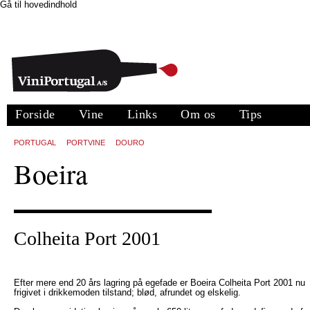
Gå til hovedindhold
Forside
Vine
Links
Om os
Tips
PORTUGAL
PORTVINE
DOURO
Boeira
Colheita Port 2001
Efter mere end 20 års lagring på egefade er Boeira Colheita Port 2001 nu
frigivet i drikkemoden tilstand; blød, afrundet og elskelig.