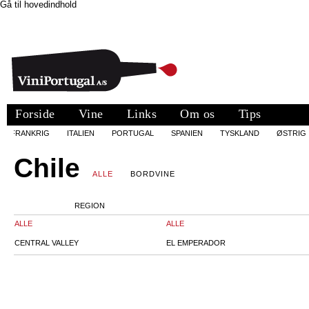
Gå til hovedindhold
Forside
Vine
Links
Om os
Tips
FRANKRIG
ITALIEN
PORTUGAL
SPANIEN
TYSKLAND
ØSTRIG
Chile
ALLE
BORDVINE
REGION
ALLE
ALLE
CENTRAL VALLEY
EL EMPERADOR