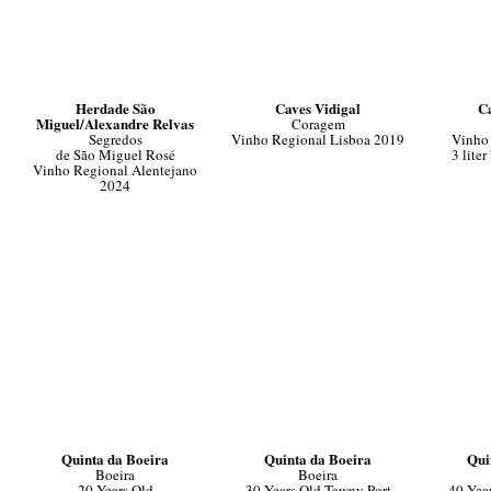
Herdade São
Caves Vidigal
Ca
Miguel/Alexandre Relvas
Coragem
Segredos
Vinho Regional Lisboa 2019
Vinho 
de São Miguel Rosé
3 lite
Vinho Regional Alentejano
2024
Quinta da Boeira
Quinta da Boeira
Qui
Boeira
Boeira
20 Years Old
30 Years Old Tawny Port
40 Yea