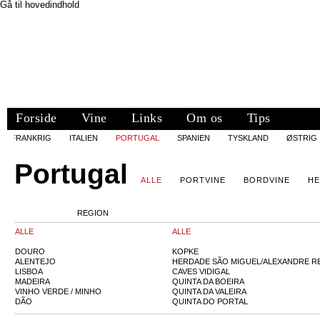
Gå til hovedindhold
Forside
Vine
Links
Om os
Tips
FRANKRIG
ITALIEN
PORTUGAL
SPANIEN
TYSKLAND
ØSTRIG
Portugal
ALLE
PORTVINE
BORDVINE
HE
REGION
ALLE
ALLE
DOURO
KOPKE
ALENTEJO
HERDADE SÃO MIGUEL/ALEXANDRE R
LISBOA
CAVES VIDIGAL
MADEIRA
QUINTA DA BOEIRA
VINHO VERDE / MINHO
QUINTA DA VALEIRA
DÃO
QUINTA DO PORTAL