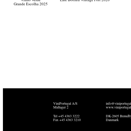
Grande Escolha 2025
ViniPortugal A/S
info@viniportuga
Midtager 2
www.viniportugal
Tel +45 4363 3222
DK-2605 Brøndb
Fax +45 4363 3210
Danmark