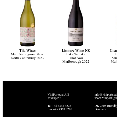
Tiki Wines
Lismore Wines NZ
Lis
Maui Sauvignon Blanc
Lake Wanaka
L
North Canterbury 2023
Pinot Noir
Sau
Marlborough 2022
Mar
ViniPortugal A/S
info@viniportuga
Midtager 2
www.viniportugal
Tel +45 4363 3222
DK-2605 Brøndb
Fax +45 4363 3210
Danmark