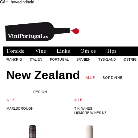
Gå til hovedindhold
Forside
Vine
Links
Om os
Tips
FRANKRIG
ITALIEN
PORTUGAL
SPANIEN
TYSKLAND
ØSTRIG
New Zealand
ALLE
BORDVINE
REGION
ALLE
ALLE
MARLBOROUGH
TIKI WINES
LISMORE WINES NZ