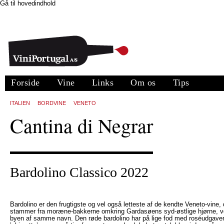
Gå til hovedindhold
Forside
Vine
Links
Om os
Tips
ITALIEN
BORDVINE
VENETO
Cantina di Negrar
Bardolino Classico 2022
Bardolino er den frugtigste og vel også letteste af de kendte Veneto-vine, 
stammer fra moræne-bakkerne omkring Gardasøens syd-østlige hjørne, 
byen af samme navn. Den røde bardolino har på lige fod med roséudgave