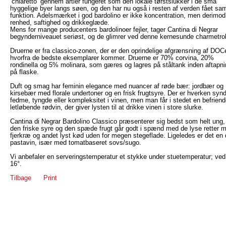
’chiaretto’ gennem årtier fungeret som den lokale tørstslukker i de små
hyggelige byer langs søen, og den har nu også i resten af verden fået s
funktion. Adelsmærket i god bardolino er ikke koncentration, men derimod
renhed, saftighed og drikkeglæde.
Mens for mange producenters bardolinoer fejler, tager Cantina di Negrar
begynderniveauet seriøst, og de glimrer ved denne kernesunde charmetrol
Druerne er fra classico-zonen, der er den oprindelige afgrænsning af DOC
hvorfra de bedste eksemplarer kommer. Druerne er 70% corvina, 20%
rondinella og 5% molinara, som gæres og lagres på ståltank inden aftapn
på flaske.
Duft og smag har feminin elegance med nuancer af røde bær: jordbær og
kirsebær med florale undertoner og en frisk frugtsyre. Der er hverken synd
fedme, tyngde eller kompleksitet i vinen, men man får i stedet en befriend
letløbende rødvin, der giver lysten til at drikke vinen i store slurke.
Cantina di Negrar Bardolino Classico præsenterer sig bedst som helt ung,
den friske syre og den spæde frugt går godt i spænd med de lyse retter 
fjerkræ og andet lyst kød uden for megen stegeflade. Ligeledes er det en d
pastavin, især med tomatbaseret sovs/sugo.
Vi anbefaler en serveringstemperatur et stykke under stuetemperatur; ved
16°.
Tilbage
Print