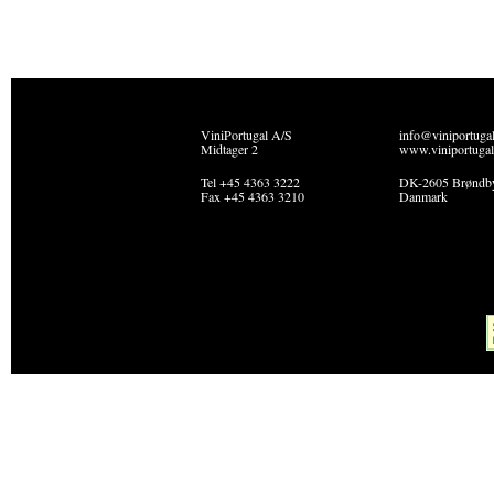
ViniPortugal A/S
info@viniportuga
Midtager 2
www.viniportugal
Tel +45 4363 3222
DK-2605 Brøndb
Fax +45 4363 3210
Danmark