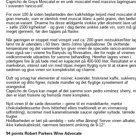
Capricho de Goya Moscatel er en unik moscatel med massive lagringsar
i suveræn 'rancio-stil'.
For over 100 år siden beplantedes den kalkholdige lerjord med moscatel 
gran menudo, som er identisk med muscat blanc á petit grains, den bedst
muscat-variant. Druerne fra disse ældgamle stokke yder ekstremt lave ud
– sølle 1500 kg/hektar! - og giver i dag denne unikke søde vin, som må g
meget igennem, før den tappes på flaske.
Når gæringen er stoppet med vinsprit ved ca. 200 gram restsukker/liter la
først tre år udendørs i 60 liters ’demi-Johns’/glasballoner. De skiftende
temperaturer og det varierende lys giver vinen de specielle rancio-aromae
man også ser i vinene fra Banyuls og Rivesaltes, der for nogle af vinenes
vedkommende udsættes for samme behandling. Herefter lagres vinen i
yderligere fire år på fade med en kapacitet på 400-500 liter. Resultatet er 
mørkebrun, intenst sød vin med tilpas megen flygtig syre til at skære ge
sødmen og give vinen sin kompleksitet og charme.
Duft og smag har elementer af rosiner, korender, friskristet kaffe, sukkers
svesker og ditto figner, ristede mandler og det flygtige syreelement af
orangeskal.
Capricho de Goya kan meget af det samme som pedro ximénez sherry, 
den er klart friskere og fremstår mere kompleks.
Nyd vinen til de søde desserter – gerne til en mandeltærte, mørke
chokoladedesserter (hvis bitterhed ellers traditionelt er en vinmæssig
udfordring), iscremer med karameliserede saucer og/eller syltede, tørrede
frugter.
Holdbarheden er tæt på uendelig – selv efter åbning! Server vinen afkølet
ikke køleskabskold, nærmere bestemt omkring de 9-12°.
94 points Robert Parkers Wine Advocate