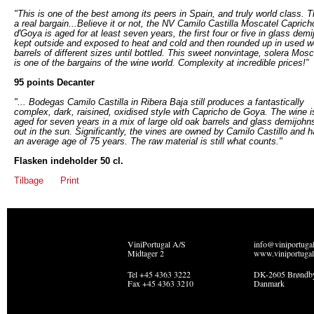
"This is one of the best among its peers in Spain, and truly world class. T
a real bargain...Believe it or not, the NV Camilo Castilla Moscatel Caprich
d'Goya is aged for at least seven years, the first four or five in glass dem
kept outside and exposed to heat and cold and then rounded up in used 
barrels of different sizes until bottled. This sweet nonvintage, solera Mosc
is one of the bargains of the wine world. Complexity at incredible prices!”
95 points Decanter
"... Bodegas Camilo Castilla in Ribera Baja still produces a fantastically
complex, dark, raisined, oxidised style with Capricho de Goya. The wine i
aged for seven years in a mix of large old oak barrels and glass demijohns
out in the sun. Significantly, the vines are owned by Camilo Castillo and 
an average age of 75 years. The raw material is still what counts."
Flasken indeholder 50 cl.
Tilbage
Print
ViniPortugal A/S
info@viniportuga
Midtager 2
www.viniportugal
Tel +45 4363 3222
DK-2605 Brøndb
Fax +45 4363 3210
Danmark