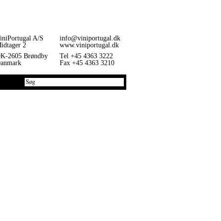
iniPortugal A/S
info@viniportugal.dk
idtager 2
www.viniportugal.dk
K-2605 Brøndby
Tel +45 4363 3222
anmark
Fax +45 4363 3210