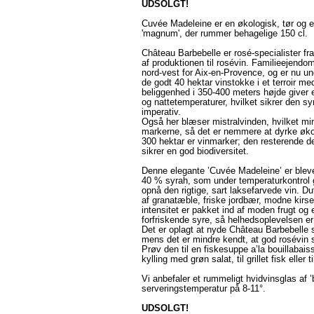
UDSOLGT!
Cuvée Madeleine er en økologisk, tør og el
'magnum', der rummer behagelige 150 cl.
Château Barbebelle er rosé-specialister f
af produktionen til rosévin. Familieejend
nord-vest for Aix-en-Provence, og er nu un
de godt 40 hektar vinstokke i et terroir m
beliggenhed i 350-400 meters højde giver 
og nattetemperaturer, hvilket sikrer den syr
imperativ.
Også her blæser mistralvinden, hvilket min
markerne, så det er nemmere at dyrke ø
300 hektar er vinmarker; den resterende de
sikrer en god biodiversitet.
Denne elegante ’Cuvée Madeleine’ er bleve
40 % syrah, som under temperaturkontrol 
opnå den rigtige, sart laksefarvede vin. D
af granatæble, friske jordbær, modne kirse
intensitet er pakket ind af moden frugt og 
forfriskende syre, så helhedsoplevelsen er
Det er oplagt at nyde Château Barbebelle so
mens det er mindre kendt, at god rosévin
Prøv den til en fiskesuppe a’la bouillabaiss
kylling med grøn salat, til grillet fisk eller
Vi anbefaler et rummeligt hvidvinsglas af 
serveringstemperatur på 8-11°.
UDSOLGT!