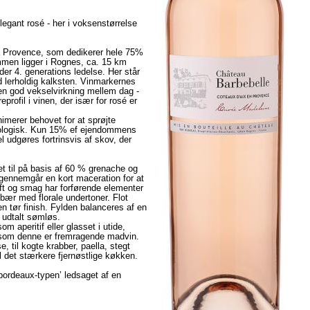
egant rosé - her i voksenstørrelse
ra Provence, som dedikerer hele 75%
ommen ligger i Rognes, ca. 15 km
der 4. generations ledelse. Her står
ed lerholdig kalksten. Vinmarkernes
en god vekselvirkning mellem dag -
eprofil i vinen, der især for rosé er
imerer behovet for at sprøjte
kologisk. Kun 15% ef ejendommens
l udgøres fortrinsvis af skov, der
t til på basis af 60 % grenache og
gennemgår en kort maceration for at
uft og smag har forførende elementer
bær med florale undertoner. Flot
en tør finish. Fylden balanceres af en
 udtalt sømløs.
m aperitif eller glasset i utide,
 som denne er fremragende madvin.
e, til kogte krabber, paella, stegt
 til det stærkere fjernøstlige køkken.
’bordeaux-typen’ ledsaget af en