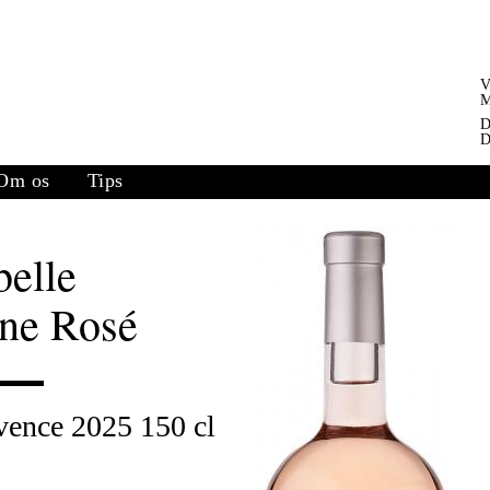
V
M
D
D
Om os
Tips
elle
ne Rosé
vence 2025 150 cl