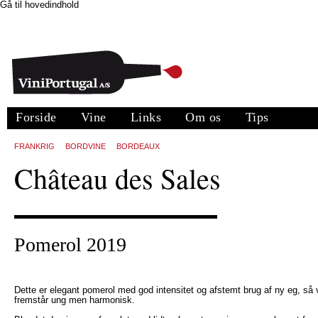
Gå til hovedindhold
Forside
Vine
Links
Om os
Tips
FRANKRIG
BORDVINE
BORDEAUX
Château des Sales
Pomerol 2019
Dette er elegant pomerol med god intensitet og afstemt brug af ny eg, så 
fremstår ung men harmonisk.