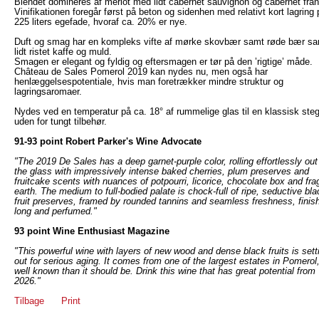
Blendet domineres af merlot med lidt cabernet sauvignon og cabernet fran
Vinifikationen foregår først på beton og sidenhen med relativt kort lagring 
225 liters egefade, hvoraf ca. 20% er nye.
Duft og smag har en kompleks vifte af mørke skovbær samt røde bær s
lidt ristet kaffe og muld.
Smagen er elegant og fyldig og eftersmagen er tør på den ’rigtige’ måde.
Château de Sales Pomerol 2019 kan nydes nu, men også har
henlæggelsespotentiale, hvis man foretrækker mindre struktur og
lagringsaromaer.
Nydes ved en temperatur på ca. 18° af rummelige glas til en klassisk steg
uden for tungt tilbehør.
91-93 point Robert Parker's Wine Advocate
"The 2019 De Sales has a deep garnet-purple color, rolling effortlessly out
the glass with impressively intense baked cherries, plum preserves and
fruitcake scents with nuances of potpourri, licorice, chocolate box and fra
earth. The medium to full-bodied palate is chock-full of ripe, seductive bla
fruit preserves, framed by rounded tannins and seamless freshness, finis
long and perfumed."
93 point Wine Enthusiast Magazine
"This powerful wine with layers of new wood and dense black fruits is sett
out for serious aging. It comes from one of the largest estates in Pomerol
well known than it should be. Drink this wine that has great potential from
2026."
Tilbage
Print