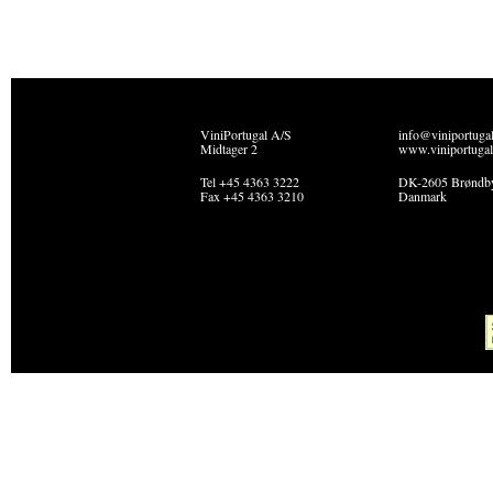
ViniPortugal A/S
info@viniportuga
Midtager 2
www.viniportugal
Tel +45 4363 3222
DK-2605 Brøndb
Fax +45 4363 3210
Danmark