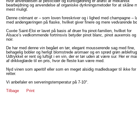
hvor anvendelsen af pesticider og kunstgødning er afløst af mekanisk
bearbejdning og anvendelse af organiske dyrkningsmetoder for at skåne m
mest muligt.
Denne crémant er – som loven foreskriver og i lighed med champagne – l
med andengæringen på flaske, hvilket giver finere og mere vedvarende bo
Cuvée Saint-Eloi er lavet på basis af druer fra pinot-familien, hvilket for
Alsace’s vedkommende fortrinsvis betyder pinot blanc, pinot auxerrois og 
noir.
De har med denne vin begået en tør, elegant mousserende sag med fine,
behagelig bobler og herligt blomstrede aromaer og en sprød grøn æblefrug
Udtrykket er rent og luftigt i en vin, der er tør uden at være sur. Her er ma
af drikkeglæde til en pris, hvor de fleste kan være med.
Nyd vinen som aperitif eller som en meget alsidig madledsager til ikke for
retter.
Vi anbefaler en serveringstemperatur på 7-10°.
Tilbage
Print