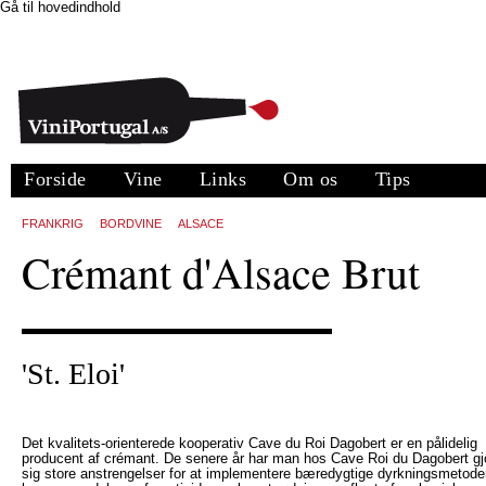
Gå til hovedindhold
Forside
Vine
Links
Om os
Tips
FRANKRIG
BORDVINE
ALSACE
Crémant d'Alsace Brut
'St. Eloi'
Det kvalitets-orienterede kooperativ Cave du Roi Dagobert er en pålidelig
producent af crémant. De senere år har man hos Cave Roi du Dagobert gj
sig store anstrengelser for at implementere bæredygtige dyrkningsmetode