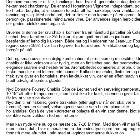
Domaine Fourrey er et lille, familieejet hus, hvor 4. generation i dag dyrke
hektar med chardonnay. De er med i foreningen Vigneron Independant, s
kort fortalt betyder, at vinbonden forestår alt fra markpleje, over vinifikatio
tapning og salg. Med andre ord, det tætteste man kommer på en garanti f
personlige, passionerede, håndlavede vine. Der anvendes ingen herbicider
der gødes udelukkende organisk.
Druerne til denne 1er cru chablis kommer fra en håndfuld parceller på Côt
Lechet, hvor familien har 3½ hektar at gøre godt med på en jordbund
bestående af lerholdig kalksten. Både her og i kælderen har Jean-Luc Fou
regeret siden 1992, hvor han tog over fra forældrene. Vinifikationen og lag
foregår på stål.
Duft og smag udviser en dejlig kombination af præcision og mineralitet. U
chablis er ikke voldsom eller fyldig, men en fintslebet sag, der overbevis
elegance snarere end hestekræfter. Aromabilledet domineres af æble, citr
friske mandler med letcremede nuancer. Kalkede mineraler, flintesten og 
frisk syre giver en kompleks, men let-drukket vin, der er en effen madvin ti
bredt udvalg af bordets glæder.
Nyd Domaine Fourrey Chablis Côte de Lechet ved en serveringstemperatu
10-15° alt efter temperament, men helst ikke for koldt, da vinen i givet fal
får lov at vise sine dyder.
Nyd den til en fiskeret, gerne torskefisk (eller pighvar når det skal være
fornemt) med en simpel, velsmagende sauce som beurre blanc eller
hollandaise. Også de lyse kødretter er oplagte til en vin som denne, blot s
der ikke være voldsom fedme i retterne.
Man kan nyde vine nu og de næste ca. 7-10 år frem. Med tiden vil man få
mere intens duft, hvor mineralerne træder endnu tydeligere frem og frugten
fremstå mere afrundet i takt med at lagringsaromaerne dukker op.