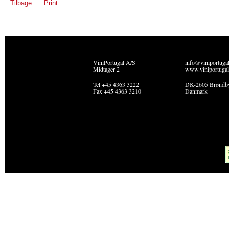
Tilbage
Print
ViniPortugal A/S
info@viniportuga
Midtager 2
www.viniportugal
Tel +45 4363 3222
DK-2605 Brøndb
Fax +45 4363 3210
Danmark