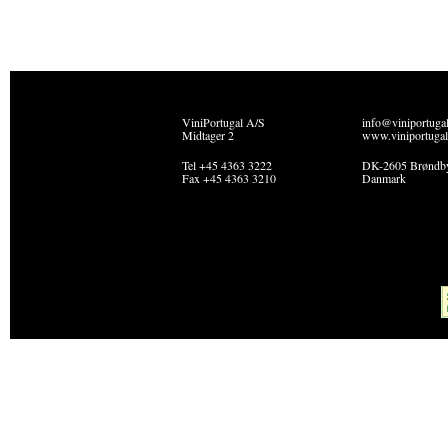
ViniPortugal A/S
info@viniportuga
Midtager 2
www.viniportugal
Tel +45 4363 3222
DK-2605 Brøndb
Fax +45 4363 3210
Danmark