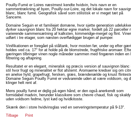
Pouilly-Fumé er Loires næstmest kendte hvidvin, hvis navn er en
sammentrækning af byen, Pouilly-sur-Loire, og det lokale navn for sauvig
blanc, blanc fumé. Geografisk såvel som stilistisk er vi meget tæt på
Sancerre.
Domaine Seguin er et familiejet domæne, hvor sjette generation udelukke
dyrker sauvignon blanc fra 20 hektar egne marker, fordelt på 22 parceller
varierende sammensætning af kalksten, kimmeridge-mergel og flint. Vineri
udført i tre etager, som næsten overflødiggør brugen af pumper.
Vinifikationen er foregået på ståltank, hvor mosten før, under og efter gær
holdes ved ca. 17° for at holde på de blomstrede, frugtfriske aromaer. Efte
gæringen tilbringer vinen nogle måneder sammen med fingæren inden en l
filtrering og aftapning.
Resultatet er en elegant, mineralsk og præcis version af sauvignon blanc 
stil hvor frugt og mineralitet er flot afstemt. Aromaerne kredser sig om citr
en anelse hyld, grapefrugt, fersken, græs, brændenælde og knust flintest
Domaine Seguin Pouilly Fumé er vedvarende uden at være voldsom, og 
klinger helt rent af.
Mens pouilly fumé er dejlig på egen hånd, er den også anerkendt som
formidabel madvin, herunder klassikere som chevre chaud, fisk og skaldy
uden voldsom fedme, lyst kød og hvidkitoste.
Skænk den i store hvidvinsglas ved en serveringstemperatur på 9-13°.
Tilbage
Print