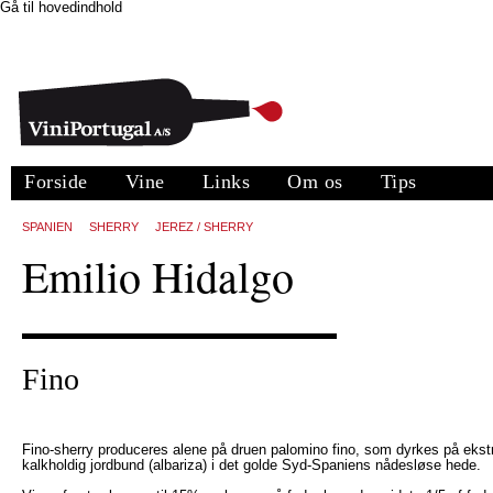
Gå til hovedindhold
Forside
Vine
Links
Om os
Tips
SPANIEN
SHERRY
JEREZ / SHERRY
Emilio Hidalgo
Fino
Fino-sherry produceres alene på druen palomino fino, som dyrkes på ekst
kalkholdig jordbund (albariza) i det golde Syd-Spaniens nådesløse hede.