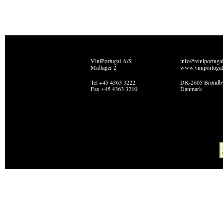
ViniPortugal A/S
info@viniportuga
Midtager 2
www.viniportugal
Tel +45 4363 3222
DK-2605 Brøndb
Fax +45 4363 3210
Danmark