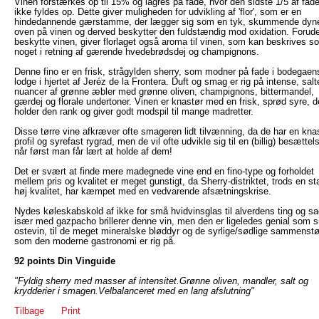
Vinen forstærkes op til 15% og lagres på fade, hvor den sidste 1/5 af fade
ikke fyldes op. Dette giver muligheden for udvikling af 'flor', som er en
hindedannende gærstamme, der lægger sig som en tyk, skummende dyn
oven på vinen og derved beskytter den fuldstændig mod oxidation. Forude
beskytte vinen, giver florlaget også aroma til vinen, som kan beskrives s
noget i retning af gærende hvedebrødsdej og champignons.
Denne fino er en frisk, strågylden sherry, som modner på fade i bodegaen
lodge i hjertet af Jeréz de la Frontera. Duft og smag er rig på intense, salt
nuancer af grønne æbler med grønne oliven, champignons, bittermandel,
gærdej og florale undertoner. Vinen er knastør med en frisk, sprød syre, d
holder den rank og giver godt modspil til mange madretter.
Disse tørre vine afkræver ofte smageren lidt tilvænning, da de har en kna
profil og syrefast rygrad, men de vil ofte udvikle sig til en (billig) besættel
når først man får lært at holde af dem!
Det er svært at finde mere madegnede vine end en fino-type og forholdet
mellem pris og kvalitet er meget gunstigt, da Sherry-distriktet, trods en sta
høj kvalitet, har kæmpet med en vedvarende afsætningskrise.
Nydes køleskabskold af ikke for små hvidvinsglas til alverdens ting og sa
især med gazpacho brillerer denne vin, men den er ligeledes genial som 
ostevin, til de meget mineralske bløddyr og de syrlige/sødlige sammenst
som den moderne gastronomi er rig på.
92 points Din Vinguide
"Fyldig sherry med masser af intensitet.Grønne oliven, mandler, salt og
krydderier i smagen.Velbalanceret med en lang afslutning"
Tilbage
Print