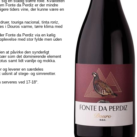
t sig en stadig større rolle. Kvaliteten
som Fonte da Perdiz er der mindre
dligere tiders vine, der kunne være en
uer, touriga nacional, tinta roriz,
rives i Douros varme, tørre klima med
r Fonte da Perdiz via en kølig
eoplevelse med stor fylde men uden
den at påvirke den synderligt
bær som det dominerende element
ptus samt lidt vanilje og mokka.
r og leverer en særdeles
dt udsnit af stege- og simreretter.
en serveres ved 17-18°.