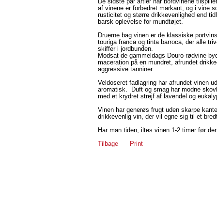
De sidste par årtier har bordvinene tilspille
af vinene er forbedret markant, og i vine 
rusticitet og større drikkevenlighed end ti
barsk oplevelse for mundtøjet.
Druerne bag vinen er de klassiske portvinsdr
touriga franca og tinta barroca, der alle t
skiffer i jordbunden.
Modsat de gammeldags Douro-rødvine byde
maceration på en mundret, afrundet drikk
aggressive tanniner.
Veldoseret fadlagring har afrundet vinen u
aromatisk. Duft og smag har modne skov
med et krydret strejf af lavendel og eukaly
Vinen har generøs frugt uden skarpe kante
drikkevenlig vin, der vil egne sig til et bre
Har man tiden, iltes vinen 1-2 timer før d
Tilbage
Print