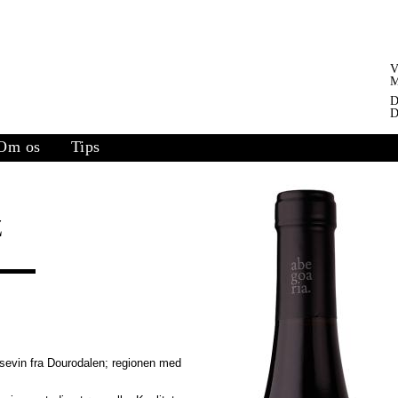
V
M
D
D
Om os
Tips
z
sevin fra Dourodalen; regionen med