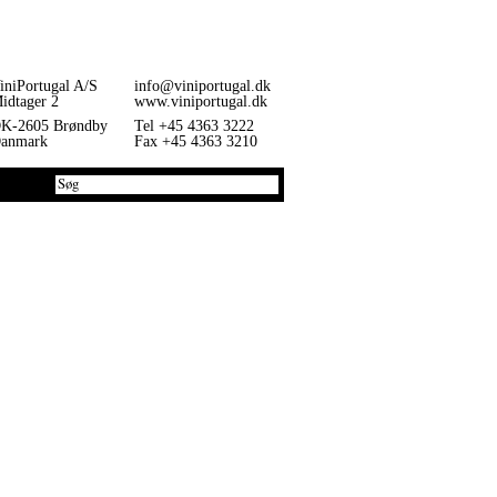
iniPortugal A/S
info@viniportugal.dk
idtager 2
www.viniportugal.dk
K-2605 Brøndby
Tel +45 4363 3222
anmark
Fax +45 4363 3210