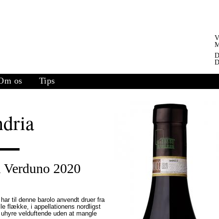
V
M
D
D
Om os
Tips
ndria
i Verduno 2020
ar til denne barolo anvendt druer fra
le flække, i appellationens nordligst
g uhyre velduftende uden at mangle