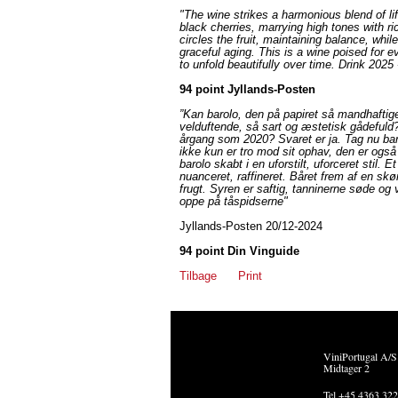
"The wine strikes a harmonious blend of li
black cherries, marrying high tones with 
circles the fruit, maintaining balance, whil
graceful aging. This is a wine poised for ev
to unfold beautifully over time. Drink 2025
94 point Jyllands-Posten
”Kan barolo, den på papiret så mandhaftige
velduftende, så sart og æstetisk gådefuld?
årgang som 2020? Svaret er ja. Tag nu b
ikke kun er tro mod sit ophav, den er også 
barolo skabt i en uforstilt, uforceret stil. Et 
nuanceret, raffineret. Båret frem af en s
frugt. Syren er saftig, tanninerne søde og v
oppe på tåspidserne"
Jyllands-Posten 20/12-2024
94 point Din Vinguide
Tilbage
Print
ViniPortugal A/S
Midtager 2
Tel +45 4363 32