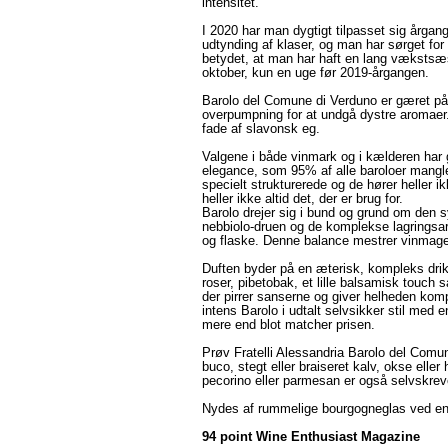
intensitet.
I 2020 har man dygtigt tilpasset sig årga
udtynding af klaser, og man har sørget fo
betydet, at man har haft en lang vækstsæ
oktober, kun en uge før 2019-årgangen.
Barolo del Comune di Verduno er gæret 
overpumpning for at undgå dystre aromaer. D
fade af slavonsk eg.
Valgene i både vinmark og i kælderen har 
elegance, som 95% af alle baroloer mangle
specielt strukturerede og de hører heller ik
heller ikke altid det, der er brug for.
Barolo drejer sig i bund og grund om den 
nebbiolo-druen og de komplekse lagringsa
og flaske. Denne balance mestrer vinmager
Duften byder på en æterisk, kompleks dri
roser, pibetobak, et lille balsamisk touch 
der pirrer sanserne og giver helheden ko
intens Barolo i udtalt selvsikker stil med
mere end blot matcher prisen.
Prøv Fratelli Alessandria Barolo del Comu
buco, stegt eller braiseret kalv, okse eller
pecorino eller parmesan er også selvskreve
Nydes af rummelige bourgogneglas ved en 
94 point Wine Enthusiast Magazine