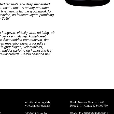
fted red fruits and deep macerated
rich bass notes. A savory embrace
e fine tannins lay the groundwork for
olution, its intricate layers promising
 - 2045"
 kongevin, virkelig være så luftig, så
 Selv i en halvvejs kompliceret
are Alessandrias kommunevin, der
en mesterlig signatur for tidløs
frugtigt filigran, velartikuleret,
køn muldet parfume og kernesund lys
elkalibrerede. Barolo ballerina helt
info@viniportugal.dk
Bank: Nordea Danmark A/S
www.viniportugal.dk
Reg: 2191 Konto: 4384906759
22
DK-2605 Brøndby
IBAN: DK2020004384906759