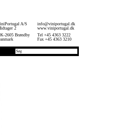
iniPortugal A/S
info@viniportugal.dk
idtager 2
www.viniportugal.dk
K-2605 Brøndby
Tel +45 4363 3222
anmark
Fax +45 4363 3210