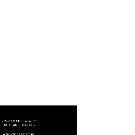
CVR / VAT / Excise nr.:
DK 13 46 78 03 (300)
Warehouse / Excise nr.: