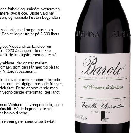
ngens forhold og undgået overdreven
r mere løvdække. Disse valg har
son, og nebbiolo-høsten begyndte i
på ståltank, med meget nænsom
en er lagret tre år på 2.500 liters
givet Alessandrias baroloer en
r i 2020-årgangen. De er ikke
ke til de kraftigste, men det er så
symbiose, der opstår mellem
romaer, som den får med tid på fad
 Vittore Alessandria.
kkeoplevelse med kirsebær, tørrede
samt den helt rigtige mængde fri syre,
mpleksitet. Dette er svævende men
 en vedholdende eftersmag, der langt
ne di Verduno til svamperisotto, osso
 hårvildt. Hårde lagrede oste som
t barolo-tilbehør.
serveringstemperatur på 17-19°.