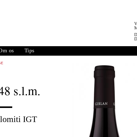
V
M
D
D
Om os
Tips
GE
8 s.l.m.
olomiti IGT