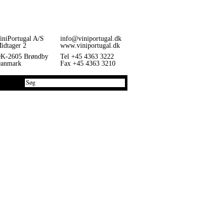
iniPortugal A/S
info@viniportugal.dk
idtager 2
www.viniportugal.dk
K-2605 Brøndby
Tel +45 4363 3222
anmark
Fax +45 4363 3210