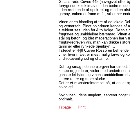
Girlans røde Cuvée 448 (navngivet efter b
forrygende koldklimavin i den bedre midde
i den røde ende af spektret og med en afs
gamay, cabernet franc m.fl., så er her endn
Vinen er en blanding af tre af de lokale Dolo
og vernatsch. Pinot noir-druen kendes af a
sjældent ses uden for Alto Adige. De to s
frugtsyre og umiddelbar bærsmag. Vinen er b
stål og beton, og idet macerationen har v
frugtsyredreven vin, man kan drikke i store
tanniner eller rynkede øjenbryn….
I stedet er 448 Cuvée Rosso en befriende 
vine, hvor målet er mest mulig farve og k
til drikkevenlighed og charme.
Duft og smag i denne bjergvin har uimods
kirsebær, jordbær, violer med undertoner a
ganske let fylde og vinens umiddelbare cha
lettere retter og store slurke.
Det er et mønstereksempel på, at en let o
alvorligt!
Nyd vinen i dens ungdom, serveret noget 
optimalt.
Tilbage
Print