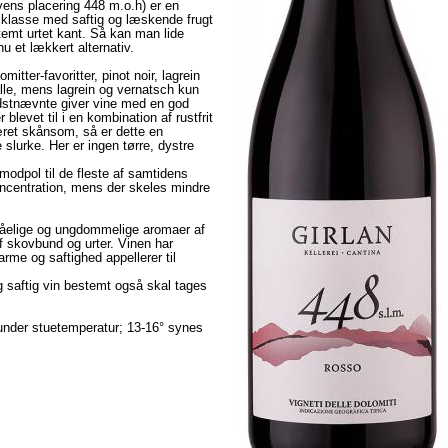
yens placering 448 m.o.h) er en
lklasse med saftig og læskende frugt
temt urtet kant. Så kan man lide
u et lækkert alternativ.
mitter-favoritter, pinot noir, lagrein
lle, mens lagrein og vernatsch kun
idstnævnte giver vine med en god
levet til i en kombination af rustfrit
æret skånsom, så er dette en
 slurke. Her er ingen tørre, dystre
modpol til de fleste af samtidens
oncentration, mens der skeles mindre
tåelige og ungdommelige aromaer af
f skovbund og urter. Vinen har
rme og saftighed appellerer til
g saftig vin bestemt også skal tages
under stuetemperatur; 13-16° synes