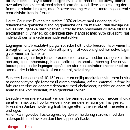
for overblikkets skyld sammenligne rivesaltes ambré med tawny portvin,
rivesaltes har lavere alkoholindhold som én blandt flere forskelle, og den
fremstår mindre branket, med friskere syre og er oftest mere elegant end 
portugisiske kendis-fætter.
Haute Coutume Rivesaltes Ambré 1976 er lavet med udgangspunkt i
druesorterne grenache blanc og grenache gris fra marker i den sydlige del
Roussillon, ganske nær Spanien. Efter høsten pressedes druerne straks e
ankomsten til vineriet, og gæringen blev standset med 96% druesprit, når
indeholdt den ønskede mængde restsukker.
Lagringen forløb oxidativt på gamle, ikke helt fyldte foudres, hvor vinen ha
tilbragt en lang årrække inden aftapning. I al væsentlighed har selve lagri
giver vinen sin karakter.
Duft og smag har højintense, sødmefulde toner af nødder, orangeskal, tør
abrikos, figen, ahornsirup, kanel, kaffe og en snert af honning. Der er via
fordampning under lagringen opnået en stor koncentration i vinen med en
sødme, der holdes i skak af en afstemt, volatil syre.
Serveret i omegnen af 10-13° er dette en dejlig meditationsvin, men husk
at denne vintype går fornemt til crema catalana, crème caramel, crème br
foie gras terrine og generelt desserter med chokolader, nødder og andre a
aromatiske komponenter, man genfinder i vinen.
Desuden – og mere kuriøst - er den berømmet som en god makker til ciga
samt en snak om, hvorfor verden ikke længere er, som den har været.
Rivesaltes Ambré holder sig frisk længe efter, vinen er åbnet: måneder sn
end uger.
Vinen kan ligeledes flaskelagres, og den vil holde sig i årevis med den
aldersprofil, med hvilken den blev tappet på flaske.
Tilbage
Print