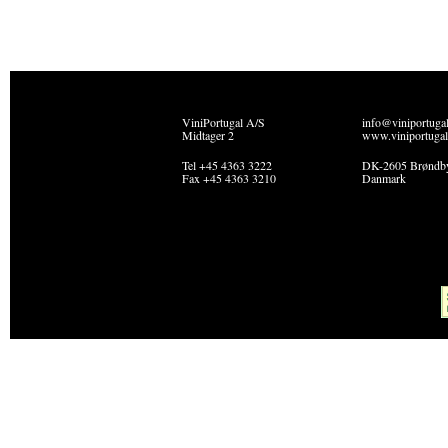
ViniPortugal A/S
info@viniportuga
Midtager 2
www.viniportugal
Tel +45 4363 3222
DK-2605 Brøndb
Fax +45 4363 3210
Danmark