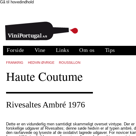
Gå til hovedindhold
Forside
Vine
Links
Om os
Tips
FRANKRIG
HEDVIN ØVRIGE
ROUSSILLON
Haute Coutume
Rivesaltes Ambré 1976
Dette er en vidunderlig men samtidigt skammeligt overset vintype. Der er
forskellige udgaver af Rivesaltes; denne søde hedvin er af typen ambré, d
den ravfarvede og lyseste af de oxidativt lagrede udgaver. For novicer k