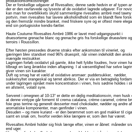
produktionsomkostninger.
Der er forskellige udgaver af Rivesaltes; denne søde hedvin er af typen a
der er den ravfarvede og lyseste af de oxidativt lagrede udgaver. For novi
kan man for overblikkets skyld sammenligne rivesaltes ambré med tawny
portvin, men rivesaltes har lavere alkoholindhold som én blandt flere forsk
og den fremstår mindre branket, med friskere syre og er oftest mere elega
end sin portugisiske kendis-fætter.
Haute Coutume Rivesaltes Ambré 1986 er lavet med udgangspunkt i
druesorterne grenache blanc og grenache gris fra forskellige drueavlere og
terroirs i Roussillon.
Efter høsten pressedes druerne straks efter ankomsten til vineriet, og
gæringen blev standset med 96% druesprit, når vinen indeholdt den ønsk
mængde restsukker.
Lagringen forløb oxidativt på gamle, ikke helt fyldte foudres, hvor vinen ha
tilbragt en lang årrække inden aftapning. I al væsentlighed har selve lagri
giver vinen sin karakter.
Duft og smag har et væld af oxidative aromaer: puddersukker, nødder,
sukkersyltet orangeskal og tørret abrikos. Der er via en betragtelig forda
under lagringen opnået mere koncentration i vinen, hvis sødme holdes i s
en afstemt, volatil syre.
Serveret i omegnen af 10-13° er dette en dejlig meditationsvin, men husk
at denne vintype går fornemt til crema catalana, crème caramel, crème br
foie gras terrine og generelt desserter med chokolader, nødder og andre a
aromatiske komponenter, man genfinder i vinen.
Desuden – og mere kuriøst - er den berømmet som en god makker til ciga
samt en snak om, hvorfor verden ikke længere er, som den har været.
Rivesaltes Ambré holder sig frisk længe efter, vinen er åbnet: måneder sn
end uger.