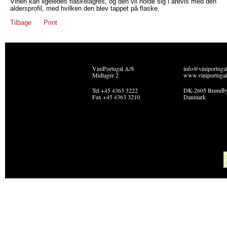
Vinen kan ligeledes flaskelagres, og den vil holde sig i årevis med den
aldersprofil, med hvilken den blev tappet på flaske.
Tilbage
Print
ViniPortugal A/S
info@viniportuga
Midtager 2
www.viniportugal
Tel +45 4363 3222
DK-2605 Brøndb
Fax +45 4363 3210
Danmark