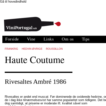
Gå til hovedindhold
Forside
Vine
Links
Om os
Tips
FRANKRIG
HEDVIN ØVRIGE
ROUSSILLON
Haute Coutume
Rivesaltes Ambré 1986
Rivesaltes er andet end muscat: Før dominerede de oxiderede hedvine, 
de i dag ikke tilnærmelsesvist har samme popularitet som tidligere. Det b
dog samtidigt, at priserne er moderate ift. kvalitet såvel som