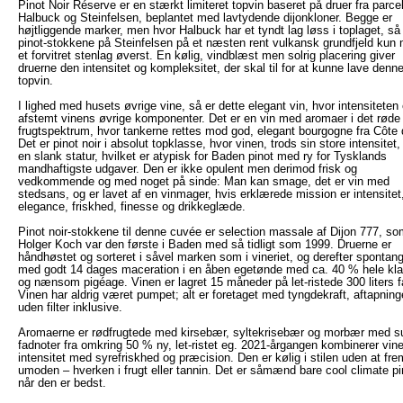
Pinot Noir Réserve er en stærkt limiteret topvin baseret på druer fra parce
Halbuck og Steinfelsen, beplantet med lavtydende dijonkloner. Begge er
højtliggende marker, men hvor Halbuck har et tyndt lag løss i toplaget, så
pinot-stokkene på Steinfelsen på et næsten rent vulkansk grundfjeld kun
et forvitret stenlag øverst. En kølig, vindblæst men solrig placering giver
druerne den intensitet og kompleksitet, der skal til for at kunne lave denn
topvin.
I lighed med husets øvrige vine, så er dette elegant vin, hvor intensiteten 
afstemt vinens øvrige komponenter. Det er en vin med aromaer i det røde
frugtspektrum, hvor tankerne rettes mod god, elegant bourgogne fra Côte 
Det er pinot noir i absolut topklasse, hvor vinen, trods sin store intensitet,
en slank statur, hvilket er atypisk for Baden pinot med ry for Tysklands
mandhaftigste udgaver. Den er ikke opulent men derimod frisk og
vedkommende og med noget på sinde: Man kan smage, det er vin med
stedsans, og er lavet af en vinmager, hvis erklærede mission er intensitet
elegance, friskhed, finesse og drikkeglæde.
Pinot noir-stokkene til denne cuvée er selection massale af Dijon 777, s
Holger Koch var den første i Baden med så tidligt som 1999. Druerne er
håndhøstet og sorteret i såvel marken som i vineriet, og derefter spontan
med godt 14 dages maceration i en åben egetønde med ca. 40 % hele kla
og nænsom pigéage. Vinen er lagret 15 måneder på let-ristede 300 liters f
Vinen har aldrig været pumpet; alt er foretaget med tyngdekraft, aftapnin
uden filter inklusive.
Aromaerne er rødfrugtede med kirsebær, syltekrisebær og morbær med su
fadnoter fra omkring 50 % ny, let-ristet eg. 2021-årgangen kombinerer vin
intensitet med syrefriskhed og præcision. Den er kølig i stilen uden at fr
umoden – hverken i frugt eller tannin. Det er såmænd bare cool climate pi
når den er bedst.