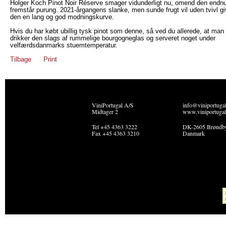
Holger Koch Pinot Noir Réserve smager vidunderligt nu, omend den endn
fremstår purung. 2021-årgangens slanke, men sunde frugt vil uden tvivl g
den en lang og god modningskurve.
Hvis du har købt ubillig tysk pinot som denne, så ved du allerede, at man
drikker den slags af rummelige bourgogneglas og serveret noget under
velfærdsdanmarks stuemtemperatur.
Tilbage
Print
ViniPortugal A/S
info@viniportuga
Midtager 2
www.viniportugal
Tel +45 4363 3222
DK-2605 Brøndb
Fax +45 4363 3210
Danmark