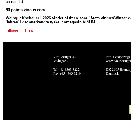
en rum tid.
90 points vinous.com
Weingut Knebel er i 2026 vinder af titlen som 'Årets vinhus/Winzer d
Jahres' i det anerkendte tyske vinmagasin VINUM
Tilbage
Print
ViniPortugal A/S
info@viniportuga
Midtager 2
www.viniportugal
Tel +45 4363 3222
DK-2605 Brøndb
Fax +45 4363 3210
Danmark