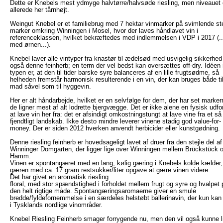
Dette er Knebels mest ydmyge halvtørre/halvsøde riesling, men niveauet 
allerede her tårnhøjt.
Weingut Knebel er et familiebrug med 7 hektar vinmarker på svimlende ste
marker omkring Winningen i Mosel, hvor der laves håndlavet vin i
referenceklassen, hvilket bekræftedes med indlemmelsen i VDP i 2017 (.
med ørnen...).
Knebel laver alle vintyper fra knastør til ædelsød med usvigelig sikkerhed
også denne feinherb; en term der vel bedst kan oversættes off-dry. Idée
typen er, at den til tider barske syre balanceres af en lille frugtsødme, så
helheden fremstår harmonisk resulterende i en vin, der kan bruges både til
mad såvel som til hyggevin.
Her er alt håndarbejde, hvilket er en selvfølge for dem, der har set marker
de ligner mest af alt lodrette bjergvægge. Det er ikke alene en fysisk udfo
at lave vin her fra: det er afsindigt omkostningstungt at lave vine fra et så
fjendtligt landskab. Ikke desto mindre leverer vinene stadig god value-for-
money. Der er siden 2012 hverken anvendt herbicider eller kunstgødning.
Denne riesling feinherb er hovedsageligt lavet af druer fra den stejle del af
Winninger Domgarten, der ligger lige over Winningen mellem Brϋckstϋck 
Hamm.
Vinen er spontangæret med en lang, kølig gæring i Knebels kolde kælder,
gæren med ca. 17 gram restsukker/liter opgave at gære vinen videre.
Det har givet en aromatisk riesling
floral, med stor spændstighed i forholdet mellem frugt og syre og hvalpet 
den helt rigtige måde. Spontangæringsaromaerne giver en smule
bredde/fyldefornemmelse i en særdeles helstøbt ballerinavin, der kun kan
i Tysklands nordlige vinområder.
Knebel Riesling Feinherb smager forrygende nu, men den vil også kunne l