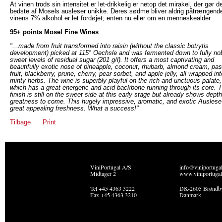
At vinen trods sin intensitet er let-drikkelig er netop det mirakel, der gør d
bedste af Mosels ausleser unikke. Deres sødme bliver aldrig påtrængend
vinens 7% alkohol er let fordøjet; enten nu eller om en menneskealder.
95+ points Mosel Fine Wines
"...made from fruit transformed into raisin (without the classic botrytis
development) picked at 115° Oechsle and was fermented down to fully nob
sweet levels of residual sugar (201 g/l). It offers a most captivating and
beautifully exotic nose of pineapple, coconut, rhubarb, almond cream, pa
fruit, blackberry, prune, cherry, pear sorbet, and apple jelly, all wrapped int
minty herbs. The wine is superbly playful on the rich and unctuous palate,
which has a great energetic and acid backbone running through its core. 
finish is still on the sweet side at this early stage but already shows dept
greatness to come. This hugely impressive, aromatic, and exotic Auslese
great appealing freshness. What a success!"
Tilbage
Print
ViniPortugal A/S
info@viniportuga
Midtager 2
www.viniportugal
Tel +45 4363 3222
DK-2605 Brøndb
Fax +45 4363 3210
Danmark