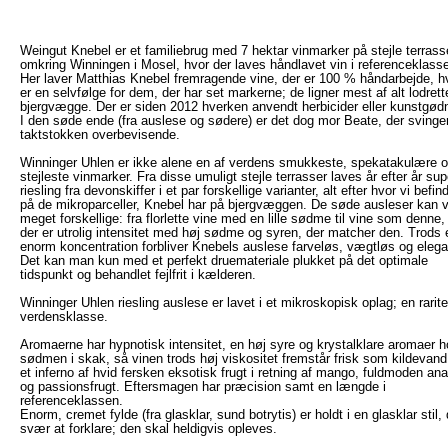
Weingut Knebel er et familiebrug med 7 hektar vinmarker på stejle terrass
omkring Winningen i Mosel, hvor der laves håndlavet vin i referenceklass
Her laver Matthias Knebel fremragende vine, der er 100 % håndarbejde, hv
er en selvfølge for dem, der har set markerne; de ligner mest af alt lodrett
bjergvægge. Der er siden 2012 hverken anvendt herbicider eller kunstgød
I den søde ende (fra auslese og sødere) er det dog mor Beate, der svinge
taktstokken overbevisende.
Winninger Uhlen er ikke alene en af verdens smukkeste, spekatakulære 
stejleste vinmarker. Fra disse umuligt stejle terrasser laves år efter år su
riesling fra devonskiffer i et par forskellige varianter, alt efter hvor vi befin
på de mikroparceller, Knebel har på bjergvæggen. De søde ausleser kan 
meget forskellige: fra florlette vine med en lille sødme til vine som denne,
der er utrolig intensitet med høj sødme og syren, der matcher den. Trods 
enorm koncentration forbliver Knebels auslese farveløs, vægtløs og elega
Det kan man kun med et perfekt druemateriale plukket på det optimale
tidspunkt og behandlet fejlfrit i kælderen.
Winninger Uhlen riesling auslese er lavet i et mikroskopisk oplag; en raritet
verdensklasse.
Aromaerne har hypnotisk intensitet, en høj syre og krystalklare aromaer h
sødmen i skak, så vinen trods høj viskositet fremstår frisk som kildevan
et inferno af hvid fersken eksotisk frugt i retning af mango, fuldmoden an
og passionsfrugt. Eftersmagen har præcision samt en længde i
referenceklassen.
Enorm, cremet fylde (fra glasklar, sund botrytis) er holdt i en glasklar stil, 
svær at forklare; den skal heldigvis opleves.