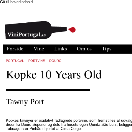
Gå til hovedindhold
Forside
Vine
Links
Om os
Tips
PORTUGAL
PORTVINE
DOURO
Kopke 10 Years Old
Tawny Port
Kopkes tawnyer er oxidativt fadlagrede portvine, som fremstilles af udval
druer fra Douro Superior og dels fra husets egen Quinta São Luíz, beligge
Tabuaço nær Pinhão i hjertet af Cima Corgo.