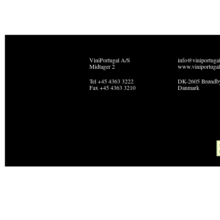
ViniPortugal A/S
info@viniportuga
Midtager 2
www.viniportugal
Tel +45 4363 3222
DK-2605 Brøndb
Fax +45 4363 3210
Danmark