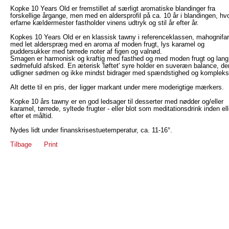
Kopke 10 Years Old er fremstillet af særligt aromatiske blandinger fra
forskellige årgange, men med en aldersprofil på ca. 10 år i blandingen, hv
erfarne kældermester fastholder vinens udtryk og stil år efter år.
Kopkes 10 Years Old er en klassisk tawny i referenceklassen, mahognifar
med let alderspræg med en aroma af moden frugt, lys karamel og
puddersukker med tørrede noter af figen og valnød.
Smagen er harmonisk og kraftig med fasthed og med moden frugt og lang
sødmefuld afsked. En æterisk 'løftet' syre holder en suveræn balance, de
udligner sødmen og ikke mindst bidrager med spændstighed og kompleksi
Alt dette til en pris, der ligger markant under mere moderigtige mærkers.
Kopke 10 års tawny er en god ledsager til desserter med nødder og/eller
karamel, tørrede, syltede frugter - eller blot som meditationsdrink inden ell
efter et måltid.
Nydes lidt under finanskrisestuetemperatur, ca. 11-16°.
Tilbage
Print