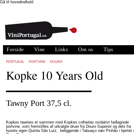
Gå til hovedindhold
Forside
Vine
Links
Om os
Tips
PORTUGAL
PORTVINE
DOURO
Kopke 10 Years Old
Tawny Port 37,5 cl.
Kopkes tawnies er sammen med Kopkes colheitas oxidativt fadlagrede
portvine, som fremstilles af udvalgte druer fra Douro Superior og dels fra
husets egen Quinta São Luíz, beliggende i Tabuaço nær Pinhão i hjertet 