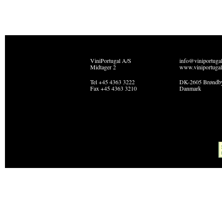
ViniPortugal A/S
info@viniportuga
Midtager 2
www.viniportugal
Tel +45 4363 3222
DK-2605 Brøndb
Fax +45 4363 3210
Danmark