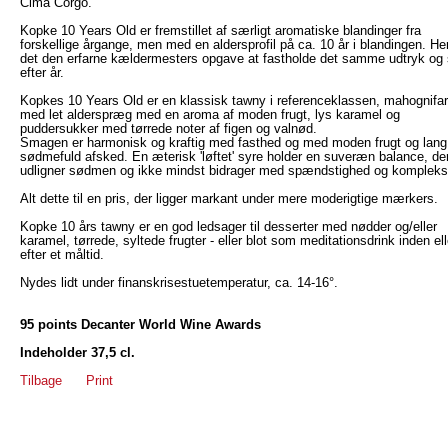
Cima Corgo.
Kopke 10 Years Old er fremstillet af særligt aromatiske blandinger fra
forskellige årgange, men med en aldersprofil på ca. 10 år i blandingen. Her
det den erfarne kældermesters opgave at fastholde det samme udtryk og s
efter år.
Kopkes 10 Years Old er en klassisk tawny i referenceklassen, mahognifar
med let alderspræg med en aroma af moden frugt, lys karamel og
puddersukker med tørrede noter af figen og valnød.
Smagen er harmonisk og kraftig med fasthed og med moden frugt og lang
sødmefuld afsked. En æterisk 'løftet' syre holder en suveræn balance, de
udligner sødmen og ikke mindst bidrager med spændstighed og kompleksi
Alt dette til en pris, der ligger markant under mere moderigtige mærkers.
Kopke 10 års tawny er en god ledsager til desserter med nødder og/eller
karamel, tørrede, syltede frugter - eller blot som meditationsdrink inden ell
efter et måltid.
Nydes lidt under finanskrisestuetemperatur, ca. 14-16°.
95 points Decanter World Wine Awards
Indeholder 37,5 cl.
Tilbage
Print