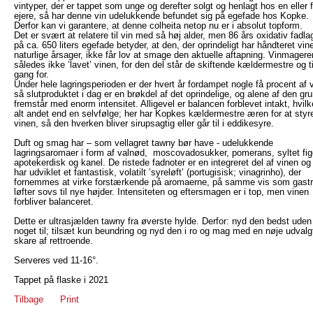
vintyper, der er tappet som unge og derefter solgt og henlagt hos en eller f
ejere, så har denne vin udelukkende befundet sig på egefade hos Kopke.
Derfor kan vi garantere, at denne colheita netop nu er i absolut topform.
Det er svært at relatere til vin med så høj alder, men 86 års oxidativ fadla
på ca. 650 liters egefade betyder, at den, der oprindeligt har håndteret vin
naturlige årsager, ikke får lov at smage den aktuelle aftapning. Vinmagere
således ikke ’lavet’ vinen, for den del står de skiftende kældermestre og 
gang for.
Under hele lagringsperioden er der hvert år fordampet nogle få procent af 
så slutproduktet i dag er en brøkdel af det oprindelige, og alene af den gr
fremstår med enorm intensitet. Alligevel er balancen forblevet intakt, hvilk
alt andet end en selvfølge; her har Kopkes kældermestre æren for at styr
vinen, så den hverken bliver sirupsagtig eller går til i eddikesyre.
Duft og smag har – som vellagret tawny bør have - udelukkende
lagringsaromaer i form af valnød, moscovadosukker, pomerans, syltet fig
apotekerdisk og kanel. De ristede fadnoter er en integreret del af vinen og
har udviklet et fantastisk, volatilt ’syreløft’ (portugisisk; vinagrinho), der
fornemmes at virke forstærkende på aromaerne, på samme vis som gastr
løfter sovs til nye højder. Intensiteten og eftersmagen er i top, men vinen
forbliver balanceret.
Dette er ultrasjælden tawny fra øverste hylde. Derfor: nyd den bedst uden
noget til; tilsæt kun beundring og nyd den i ro og mag med en nøje udvalg
skare af rettroende.
Serveres ved 11-16°.
Tappet på flaske i 2021
Tilbage
Print