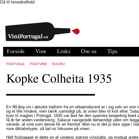
Gå til hovedindhold
Forside
Vine
Links
Om os
Tips
PORTUGAL
PORTVINE
DOURO
Kopke Colheita 1935
En 88-årig vin i absolut topform fra en eliteproducent er i sig selv en stor ra
og et lille mirakel, men tænk samtidigt på, at vinen blev til kort efter, Sala
kom til magten i Portugal. 1935 var året før den spanske borgerkrig brød 
få år før anden verdenskrig: Salazar navigerede behændigt uden om begg
sikrede, at vine som denne fik en fremtid. Men nu er det jo ikke oppe i tid
rose diktatortyper, så lad os fokusere på vinen…
Helt frisktappet er dette en af verdens største vinskatte, og modsat andre