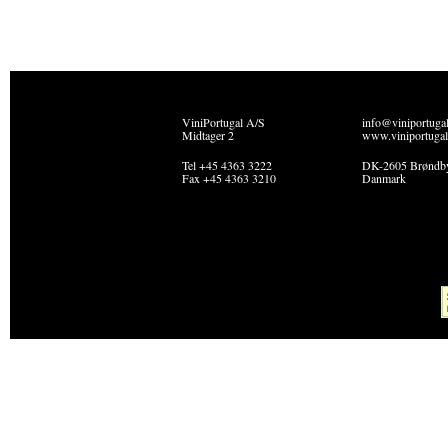
ViniPortugal A/S
info@viniportuga
Midtager 2
www.viniportugal
Tel +45 4363 3222
DK-2605 Brøndb
Fax +45 4363 3210
Danmark