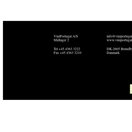
ViniPortugal A/S
info@viniportuga
Midtager 2
www.viniportugal
Tel +45 4363 3222
DK-2605 Brøndb
Fax +45 4363 3210
Danmark