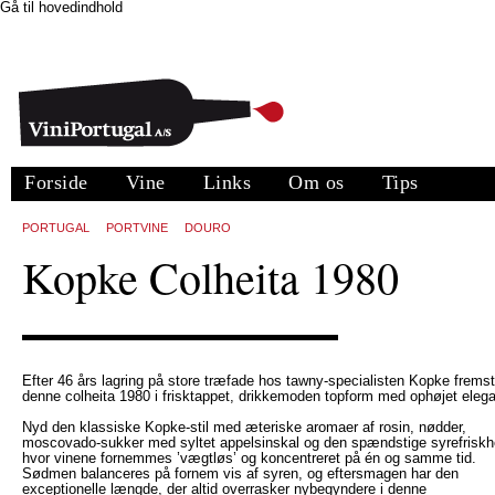
Gå til hovedindhold
Forside
Vine
Links
Om os
Tips
PORTUGAL
PORTVINE
DOURO
Kopke Colheita 1980
Efter 46 års lagring på store træfade hos tawny-specialisten Kopke fremst
denne colheita 1980 i frisktappet, drikkemoden topform med ophøjet eleg
Nyd den klassiske Kopke-stil med æteriske aromaer af rosin, nødder,
moscovado-sukker med syltet appelsinskal og den spændstige syrefriskh
hvor vinene fornemmes ’vægtløs’ og koncentreret på én og samme tid.
Sødmen balanceres på fornem vis af syren, og eftersmagen har den
exceptionelle længde, der altid overrasker nybegyndere i denne