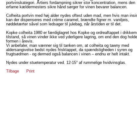
portvinskategori. Årtiers fordampning sikrer stor koncentration, mens den
erfarne kældermesters sikre hånd sørger for vinen bevarer balancen.
Colheita portvin med høj alder nydes oftest uden mad, men hvis man insis
kan der dispenseres med crème caramel, brændte figner m. vaniljeis,
nøddetærter såvel som ledsager til julebag, når årstiden er til det.
Kopke colheita 1980 er færdiglagret hos Kopke og ordreaftappet i drikke
tilstand, så vinen vinder ikke ved yderligere lagring, om end den dog holde
formen i årevis.
Vi anbefaler, man vænner sig til tanken om, at colheita og tawny med
aldersangivelse bedst nydes frisktappet, da spændstigheden i syren og
frugtsødmen - og dermed også balancen i vinen – endnu er helt intakt.
Nydes under stuetemperatur ved. 12-15° af rummelige hvidvinsglas.
Tilbage
Print