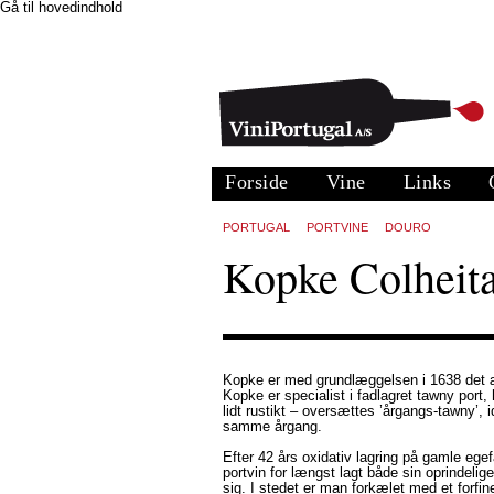
Gå til hovedindhold
Forside
Vine
Links
PORTUGAL
PORTVINE
DOURO
Kopke Colheit
Kopke er med grundlæggelsen i 1638 det æ
Kopke er specialist i fadlagret tawny port, 
lidt rustikt – oversættes ’årgangs-tawny’,
samme årgang.
Efter 42 års oxidativ lagring på gamle egef
portvin for længst lagt både sin oprindeli
sig. I stedet er man forkælet med et forfi