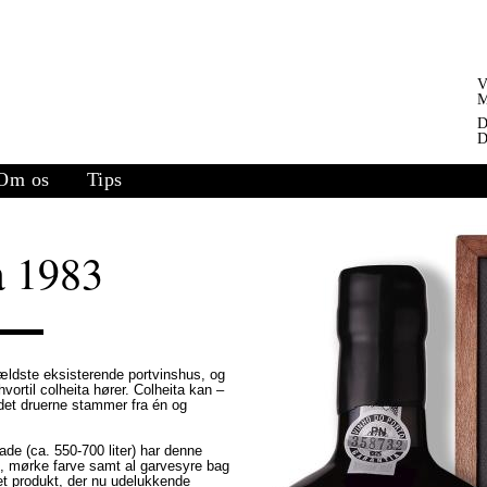
V
M
D
D
Om os
Tips
a 1983
ldste eksisterende portvinshus, og
hvortil colheita hører. Colheita kan –
 idet druerne stammer fra én og
ade (ca. 550-700 liter) har denne
ge, mørke farve samt al garvesyre bag
net produkt, der nu udelukkende