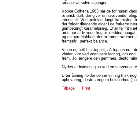
smager af selve lagringen.
Kopke Colheita 1983 har de for huset klass
æterisk duft, der giver en svævende, eleg
intensitet. Vi er milevidt langt fra misfor
der følger tiltagende alder i de forkerte hæ
gumpetungt karamelpræg. Efter fejlfrit kæ
aromaer af tørrede frugter, nødder, nougat,
og en syrefriskhed, der tæmmer sødmen og
fremstår i perfekt balance.
Vinen er, helt frisktappet, på toppen nu - 
vinder ikke ved yderligere lagring, om end 
frem. Jo længere den gemmes, desto mind
Nydes af hvidvinsglas ved en serveringste
Efter åbning holder denne vin sig frisk nogl
opbevaring, desto længere holdbarhed ('ha
Tilbage
Print