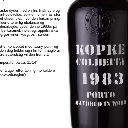
iske dyder med en fin, frisk syre og
ant oplevelse, selv om vinen har stor
stået eksempler, hvor den fordampning,
nder ofte er lig ubalance og
lderarbejde, byder denne 1983er på
 lys karamel, ristet eg, appelsinskal
 gør vinen ’vægtløs’, så den
det er konceptet med tawny port - og
den dog holder sig i fin form nogle år
re spændstig vil den fremstå.
mperatur på ca. 11-14°.
e få uger efter åbning - jo koldere
kkekødsreglen')