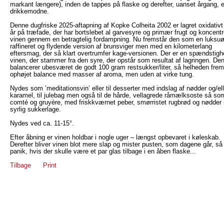
markant længere), inden de tappes på flaske og derefter, uanset årgang, e
drikkemodne.
Denne dugfriske 2025-aftapning af Kopke Colheita 2002 er lagret oxidativt 
år på træfade, der har bortslebet al garvesyre og primær frugt og koncentr
vinen gennem en betragtelig fordampning. Nu fremstår den som en luksuø
raffineret og flydende version af brunsviger men med en kilometerlang
eftersmag, der så klart overtrumfer kage-versionen. Der er en spændstigh
vinen, der stammer fra den syre, der opstår som resultat af lagringen. De
balancerer ubesværet de godt 100 gram restsukker/liter, så helheden frems
ophøjet balance med masser af aroma, men uden at virke tung.
Nydes som ’meditationsvin’ eller til desserter med indslag af nødder og/ell
karamel, til julebag men også til de hårde, vellagrede råmælksoste så so
comté og gruyère, med friskkværnet peber, smørristet rugbrød og nødder 
syrlig sukkerlage.
Nydes ved ca. 11-15°.
Efter åbning er vinen holdbar i nogle uger – længst opbevaret i køleskab.
Derefter bliver vinen blot mere slap og mister pusten, som dagene går, så
panik, hvis der skulle være et par glas tilbage i en åben flaske...
Tilbage
Print