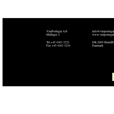
ViniPortugal A/S
info@viniportuga
Midtager 2
www.viniportugal
Tel +45 4363 3222
DK-2605 Brøndb
Fax +45 4363 3210
Danmark