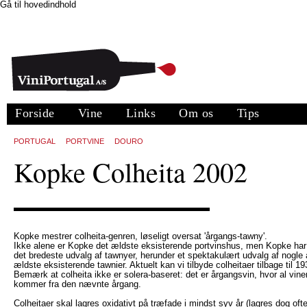
Gå til hovedindhold
Forside
Vine
Links
Om os
Tips
PORTUGAL
PORTVINE
DOURO
Kopke Colheita 2002
Kopke mestrer colheita-genren, løseligt oversat 'årgangs-tawny'.
Ikke alene er Kopke det ældste eksisterende portvinshus, men Kopke ha
det bredeste udvalg af tawnyer, herunder et spektakulært udvalg af nogle 
ældste eksisterende tawnier. Aktuelt kan vi tilbyde colheitaer tilbage til 19
Bemærk at colheita ikke er solera-baseret: det er årgangsvin, hvor al vine
kommer fra den nævnte årgang.
Colheitaer skal lagres oxidativt på træfade i mindst syv år (lagres dog oft