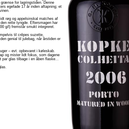
e grænse for lagringstiden. Denne
ters egefade 17 år inden aftapning; et
vinen.
 lidt røg og appelsinskal matches af
 den rette tyngde. Eftersmagen har
00 g/l) fremstår smukt integreret.
pelvis til crêpes suzette,
n genial til julebag, når årstiden er
6 uger – evt. opbevaret i køleskab.
lap og mister lidt fokus, som dagene
 par glas tilbage i en åben flaske...
las.