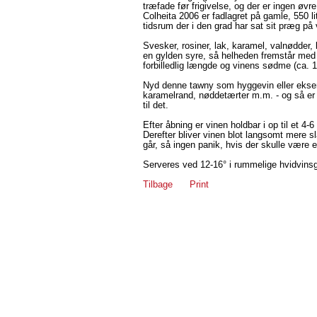
træfade før frigivelse, og der er ingen øvr
Colheita 2006 er fadlagret på gamle, 550 li
tidsrum der i den grad har sat sit præg på 
Svesker, rosiner, lak, karamel, valnødder,
en gylden syre, så helheden fremstår med
forbilledlig længde og vinens sødme (ca. 1
Nyd denne tawny som hyggevin eller eksem
karamelrand, nøddetærter m.m. - og så er de
til det.
Efter åbning er vinen holdbar i op til et 4-
Derefter bliver vinen blot langsomt mere s
går, så ingen panik, hvis der skulle være et
Serveres ved 12-16° i rummelige hvidvinsg
Tilbage
Print