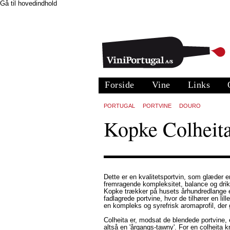
Gå til hovedindhold
Forside
Vine
Links
PORTUGAL
PORTVINE
DOURO
Kopke Colheit
Dette er en kvalitetsportvin, som glæder 
fremragende kompleksitet, balance og dri
Kopke trækker på husets århundredlange er
fadlagrede portvine, hvor de tilhører en lil
en kompleks og syrefrisk aromaprofil, der 
Colheita er, modsat de blendede portvine
altså en 'årgangs-tawny'. For en colheita 