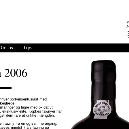
V
M
D
D
Om os
Tips
a 2006
enhver portvinsentusiast med
kkeglæde.
faringer og lagre med oxidativt
le, eksklusiv elite. Kopkes tawnyer har
gør dem rare at drikke i længden.
, en tawny fra én og samme årgang,
kræves mindst 7 års lagring på