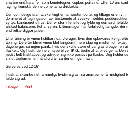
snarere end karamel, som kendetegner Kopkes portvine. Efter 10 års oxid
lagring fremstår denne colheita nu drikkeklar.
Den oprindelige dramatiske frugt er nu næsten borte, og tilbage er en vin
domineret af lagringsaromaer bestående af sveske, nødder, puddersukker
syltet, kandiseret citrus. Der er stor intensitet og fylde og den sødmefulde
afsked balanceres flot af syren. Eftersmagen har forbilledlig længde, der 
end retfærdiggør prisen.
Efter åbning er vinen holdbar i ca. 3-5 uger, hvis den opbevares køligt efte
åbning. Derefter bliver vinen blot langsomt mere slap og mister lidt fokus
dagene går, så ingen panik, hvis der skulle være et par glas tilbage i en å
flaske... Og husk: denne vintype bliver IKKE bedre af at blive gemt. Den 
bedst helt frisktappet og udvikler sig ikke positivt på flaske. Dog holder d
snildt topformen en håndfuld år, så der er ingen hast.
Serveres ved 12-16°.
Husk at skænke i et rummeligt hvidvinsglas, så aromaerne får mulighed fo
folde sig ud.
Tilbage
Print