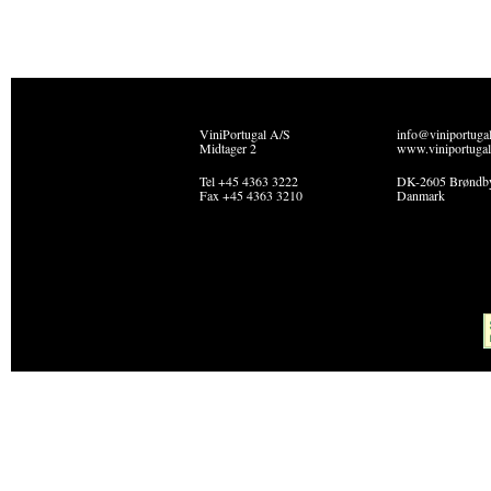
ViniPortugal A/S
info@viniportuga
Midtager 2
www.viniportugal
Tel +45 4363 3222
DK-2605 Brøndb
Fax +45 4363 3210
Danmark