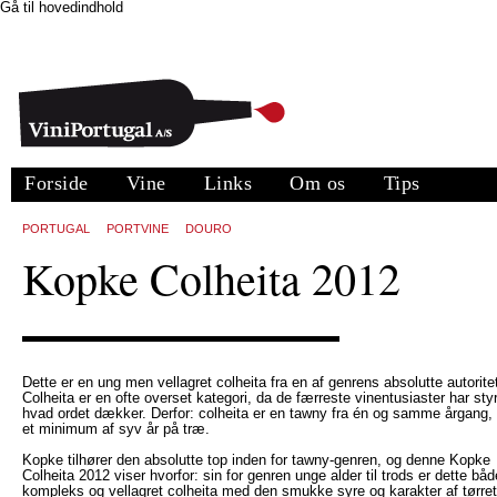
Gå til hovedindhold
Forside
Vine
Links
Om os
Tips
PORTUGAL
PORTVINE
DOURO
Kopke Colheita 2012
Dette er en ung men vellagret colheita fra en af genrens absolutte autoritet
Colheita er en ofte overset kategori, da de færreste vinentusiaster har sty
hvad ordet dækker. Derfor: colheita er en tawny fra én og samme årgang, 
et minimum af syv år på træ.
Kopke tilhører den absolutte top inden for tawny-genren, og denne Kopke
Colheita 2012 viser hvorfor: sin for genren unge alder til trods er dette båd
kompleks og vellagret colheita med den smukke syre og karakter af tørret