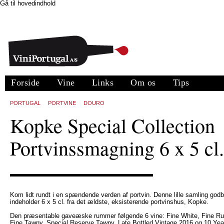
Gå til hovedindhold
Forside
Vine
Links
Om os
Tips
PORTUGAL
PORTVINE
DOURO
Kopke Special Collection
Portvinssmagning 6 x 5 cl.
Kom lidt rundt i en spændende verden af portvin. Denne lille samling godb
indeholder 6 x 5 cl. fra det ældste, eksisterende portvinshus, Kopke.
Den præsentable gaveæske rummer følgende 6 vine: Fine White, Fine Ru
Fine Tawny, Special Reserve Tawny. Late Bottled Vintage 2016 og 10 Yea