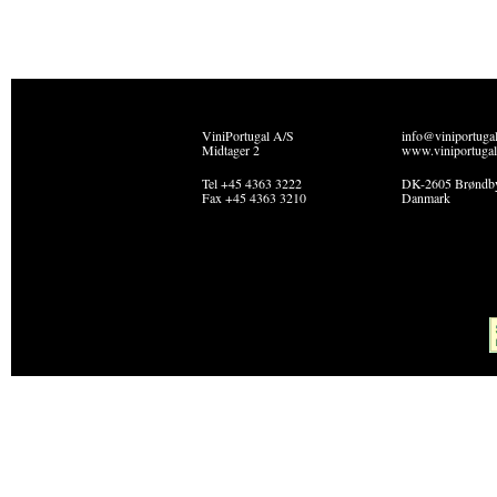
ViniPortugal A/S
info@viniportuga
Midtager 2
www.viniportugal
Tel +45 4363 3222
DK-2605 Brøndb
Fax +45 4363 3210
Danmark