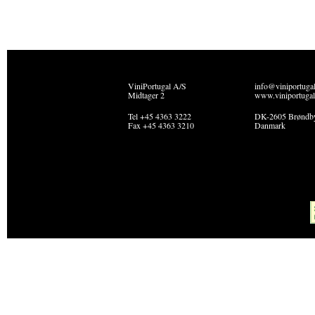
ViniPortugal A/S
info@viniportuga
Midtager 2
www.viniportugal
Tel +45 4363 3222
DK-2605 Brøndb
Fax +45 4363 3210
Danmark