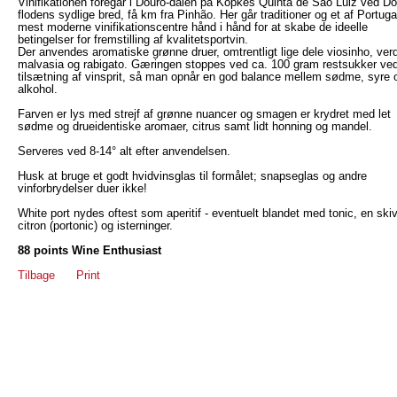
Vinifikationen foregår i Douro-dalen på Kopkes Quinta de São Luiz ved Do
flodens sydlige bred, få km fra Pinhão. Her går traditioner og et af Portuga
mest moderne vinifikationscentre hånd i hånd for at skabe de ideelle
betingelser for fremstilling af kvalitetsportvin.
Der anvendes aromatiske grønne druer, omtrentligt lige dele viosinho, ver
malvasia og rabigato. Gæringen stoppes ved ca. 100 gram restsukker ve
tilsætning af vinsprit, så man opnår en god balance mellem sødme, syre 
alkohol.
Farven er lys med strejf af grønne nuancer og smagen er krydret med let
sødme og drueidentiske aromaer, citrus samt lidt honning og mandel.
Serveres ved 8-14° alt efter anvendelsen.
Husk at bruge et godt hvidvinsglas til formålet; snapseglas og andre
vinforbrydelser duer ikke!
White port nydes oftest som aperitif - eventuelt blandet med tonic, en ski
citron (portonic) og isterninger.
88 points Wine Enthusiast
Tilbage
Print