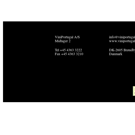
ViniPortugal A/S
info@viniportuga
Midtager 2
www.viniportugal
Tel +45 4363 3222
DK-2605 Brøndb
Fax +45 4363 3210
Danmark