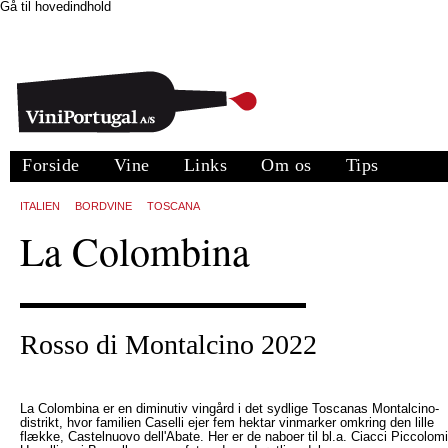
Gå til hovedindhold
Forside
Vine
Links
Om os
Tips
ITALIEN
BORDVINE
TOSCANA
La Colombina
Rosso di Montalcino 2022
La Colombina er en diminutiv vingård i det sydlige Toscanas Montalcino-
distrikt, hvor familien Caselli ejer fem hektar vinmarker omkring den lille
flække, Castelnuovo dell'Abate. Her er de naboer til bl.a. Ciacci Piccolom