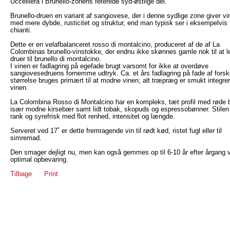
Uccelliera i Brunello-zonens feterede syd-østlige del.
Brunello-druen en variant af sangiovese, der i denne sydlige zone giver vi
med mere dybde, rusticitet og struktur, end man typisk ser i eksempelvis
chianti.
Dette er en velafbalanceret rosso di montalcino, produceret af de af La
Colombinas brunello-vinstokke, der endnu ikke skønnes gamle nok til at l
druer til brunello di montalcino.
I vinen er fadlagring på egefade brugt varsomt for ikke at overdøve
sangiovesedruens fornemme udtryk. Ca. et års fadlagring på fade af forske
størrelse bruges primært til at modne vinen; alt træpræg er smukt integrer
vinen.
La Colombina Rosso di Montalcino har en kompleks, tæt profil med røde 
især modne kirsebær samt lidt tobak, skopuds og espressobønner. Stilen
rank og syrefrisk med flot renhed, intensitet og længde.
Serveret ved 17˚ er dette fremragende vin til rødt kød, ristet fugl eller til
simremad.
Den smager dejligt nu, men kan også gemmes op til 6-10 år efter årgang 
optimal opbevaring.
Tilbage
Print