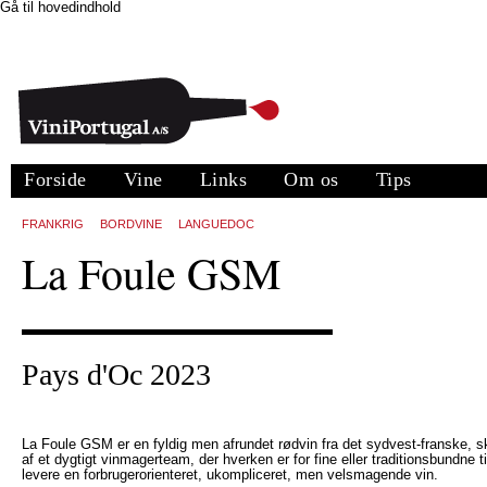
Gå til hovedindhold
Forside
Vine
Links
Om os
Tips
FRANKRIG
BORDVINE
LANGUEDOC
La Foule GSM
Pays d'Oc 2023
La Foule GSM er en fyldig men afrundet rødvin fra det sydvest-franske, s
af et dygtigt vinmagerteam, der hverken er for fine eller traditionsbundne ti
levere en forbrugerorienteret, ukompliceret, men velsmagende vin.