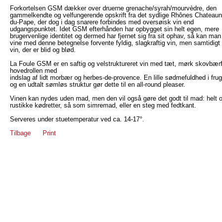
Forkortelsen GSM dækker over druerne grenache/syrah/mourvèdre, den
gammelkendte og velfungerende opskrift fra det sydlige Rhônes Chateaun
du-Pape, der dog i dag snarere forbindes med oversøisk vin end
udgangspunktet. Idet GSM efterhånden har opbygget sin helt egen, mere
brugervenlige identitet og dermed har fjernet sig fra sit ophav, så kan ma
vine med denne betegnelse forvente fyldig, slagkraftig vin, men samtidigt
vin, der er blid og blød.
La Foule GSM er en saftig og velstruktureret vin med tæt, mørk skovbærf
hovedrollen med
indslag af lidt morbær og herbes-de-provence. En lille sødmefuldhed i fru
og en udtalt sømløs struktur gør dette til en all-round pleaser.
Vinen kan nydes uden mad, men den vil også gøre det godt til mad: helt op
rustikke kødretter, så som simremad, eller en steg med fedtkant.
Serveres under stuetemperatur ved ca. 14-17°.
Tilbage
Print