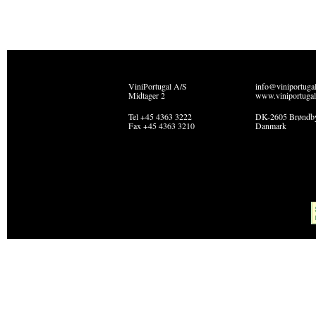
ViniPortugal A/S
info@viniportuga
Midtager 2
www.viniportugal
Tel +45 4363 3222
DK-2605 Brøndb
Fax +45 4363 3210
Danmark