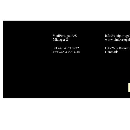
ViniPortugal A/S
info@viniportuga
Midtager 2
www.viniportugal
Tel +45 4363 3222
DK-2605 Brøndb
Fax +45 4363 3210
Danmark