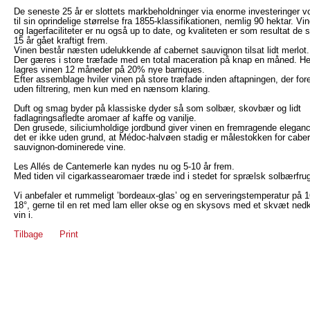
De seneste 25 år er slottets markbeholdninger via enorme investeringer v
til sin oprindelige størrelse fra 1855-klassifikationen, nemlig 90 hektar. Vin
og lagerfaciliteter er nu også up to date, og kvaliteten er som resultat de 
15 år gået kraftigt frem.
Vinen består næsten udelukkende af cabernet sauvignon tilsat lidt merlot.
Der gæres i store træfade med en total maceration på knap en måned. He
lagres vinen 12 måneder på 20% nye barriques.
Efter assemblage hviler vinen på store træfade inden aftapningen, der for
uden filtrering, men kun med en nænsom klaring.
Duft og smag byder på klassiske dyder så som solbær, skovbær og lidt
fadlagringsafledte aromaer af kaffe og vanilje.
Den grusede, siliciumholdige jordbund giver vinen en fremragende elegan
det er ikke uden grund, at Médoc-halvøen stadig er målestokken for cabe
sauvignon-dominerede vine.
Les Allés de Cantemerle kan nydes nu og 5-10 år frem.
Med tiden vil cigarkassearomaer træde ind i stedet for sprælsk solbærfrug
Vi anbefaler et rummeligt ’bordeaux-glas’ og en serveringstemperatur på 1
18°, gerne til en ret med lam eller okse og en skysovs med et skvæt ned
vin i.
Tilbage
Print